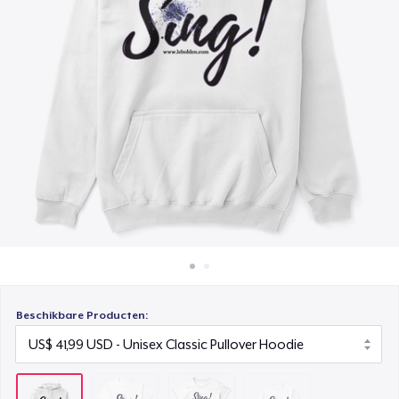
Hoe het werkt
Women's Classic Tee
Verkoop overal
US$ 24,99
Verkoop alles
Classic Long Sleeve Tee
US$ 28,99
Beschikbare Producten: