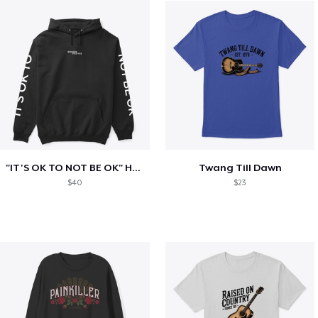
"IT'S OK TO NOT BE OK" Hoodie (BP LOGO)
Twang Till Dawn
$40
$23