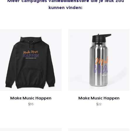
Meer campagnes van
leboldenstore
die je leuk zou
kunnen vinden:
Make Music Happen
Make Music Happen
$35
$22