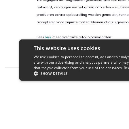
ontvangt, vervangen we het graag of bieden we u binn
producten echter op bestelling worden gemaakt, kunne
accepteren voor onjuiste maten, kleuren of als u gewo
Lees
hier
meer over onze retourvoorwaarden.
This website uses cookies
Campagne-ID
We use cookies to personalise content, ads and to analys
snowdrop-galaxy-mug
site with our advertising and analytics partners who may
that they’ve collected from your use of their services.
Re
SHOW DETAILS
Report this product
STRICTLY NECESSARY
PERFORMANC
S
Strictly necessary cookies allow core website functionality s
Name
Provider
/
Domain
Expiratio