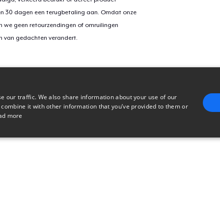
en 30 dagen een terugbetaling aan. Omdat onze
n we geen retourzendingen of omruilingen
on van gedachten verandert.
e our traffic. We also share information about your use of our
 combine it with other information that you’ve provided to them or
ad more
E
TARGETING
FUNCTIONALITY
UNCLASSIFIED
trictly necessary
Performance
Targeting
Functionality
Unclassified
uch as user login and account management. The website cannot be used properly without 
n
Description