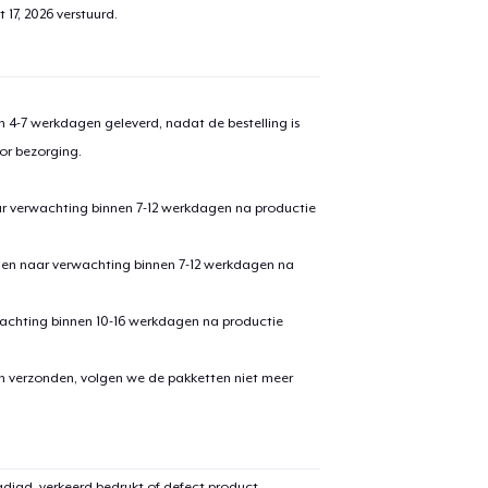
aan
winkelwagen toegevoegd
 17, 2026
verstuurd.
Ga naar 
 4-7 werkdagen geleverd, nadat de bestelling is
door naar de Kassa
Doorgaan met wi
or bezorging.
ar verwachting binnen 7-12 werkdagen na productie
den naar verwachting binnen 7-12 werkdagen na
achting binnen 10-16 werkdagen na productie
en verzonden, volgen we de pakketten niet meer
digd, verkeerd bedrukt of defect product