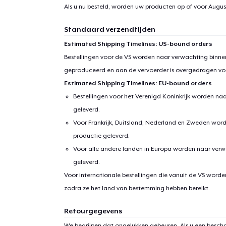
1
item 
Als u nu besteld, worden uw producten op of voor
August
Standaard verzendtijden
Estimated Shipping Timelines: US-bound orders
Bestellingen voor de VS worden naar verwachting binnen
Ga 
geproduceerd en aan de vervoerder is overgedragen vo
Estimated Shipping Timelines: EU-bound orders
Bestellingen voor het Verenigd Koninkrijk worden na
geleverd.
Voor Frankrijk, Duitsland, Nederland en Zweden wor
productie geleverd.
Voor alle andere landen in Europa worden naar verw
geleverd.
Voor internationale bestellingen die vanuit de VS word
zodra ze het land van bestemming hebben bereikt.
Retourgegevens
We begrijpen dat ongelukken gebeuren. Als u een bescha