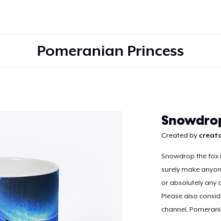
Pomeranian Princess
Doorgaan
Snowdro
Created by
creato
Snowdrop the fox is
surely make anyone
or absolutely any d
Please also consi
channel, Pomerani