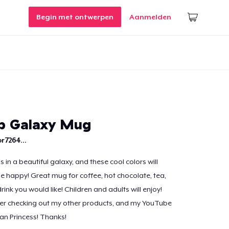
Begin met ontwerpen
Aanmelden
p Galaxy Mug
r7264...
 in a beautiful galaxy, and these cool colors will
 happy! Great mug for coffee, hot chocolate, tea,
rink you would like! Children and adults will enjoy!
der checking out my other products, and my YouTube
an Princess! Thanks!