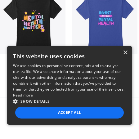
×
This website uses cookies
Mental Health Matters
Invest in Mental Health
We use cookies to personalise content, ads and to analyse
$23
$23
our traffic. We also share information about your use of our
site with our advertising and analytics partners who may
combine it with other information that you’ve provided to
them or that they’ve collected from your use of their services.
Read more
SHOW DETAILS
Report this product
ACCEPT ALL
STRICTLY NECESSARY
PERFORMANCE