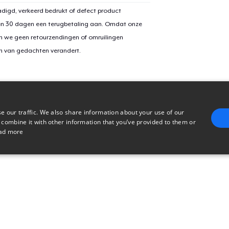
digd, verkeerd bedrukt of defect product
en 30 dagen een terugbetaling aan. Omdat onze
n we geen retourzendingen of omruilingen
on van gedachten verandert.
e our traffic. We also share information about your use of our
 combine it with other information that you’ve provided to them or
ad more
E
TARGETING
FUNCTIONALITY
UNCLASSIFIED
trictly necessary
Performance
Targeting
Functionality
Unclassified
uch as user login and account management. The website cannot be used properly without 