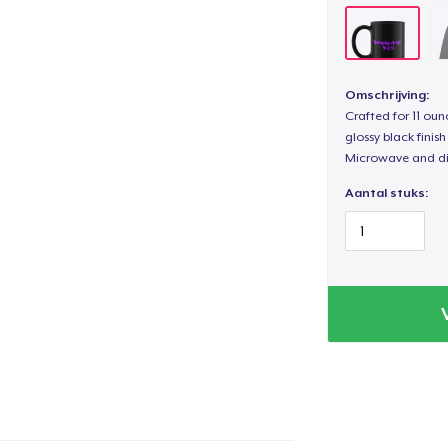
Omschrijving:
Crafted for 11 ou
glossy black fini
Microwave and di
Aantal stuks: