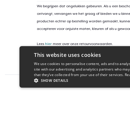
We begrijpen dat ongelukken gebeuren. Als u een bescha
ontvangt, vervangen we het graag of bieden we u binn
producten echter op bestelling worden gemaakt, kunne
accepteren voor onjuiste maten, kleuren of als u gewo
Lees
hier
meer over onze retourvoorwaarden.
This website uses cookies
Campagne-ID
We use cookies to personalise content, ads and to analys
soft-launch
site with our advertising and analytics partners who may
that they’ve collected from your use of their services.
Re
SHOW DETAILS
Report this product
STRICTLY NECESSARY
PERFORMANC
S
Strictly necessary cookies allow core website functionality s