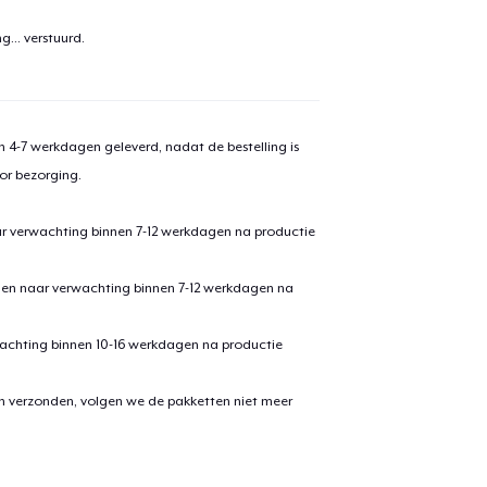
aan
winkelwagen toegevoegd
Ga naar 
g...
verstuurd.
 4-7 werkdagen geleverd, nadat de bestelling is
door naar de Kassa
Doorgaan met wi
or bezorging.
Black Mug
ar verwachting binnen 7-12 werkdagen na productie
den naar verwachting binnen 7-12 werkdagen na
Unisex Classic Pullover Hoodie
achting binnen 10-16 werkdagen na productie
en verzonden, volgen we de pakketten niet meer