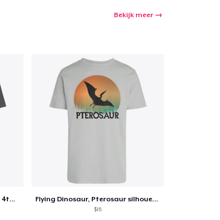
Bekijk meer
Independence day of America, 4th of July
Flying Dinosaur, Pterosaur silhouette
$18