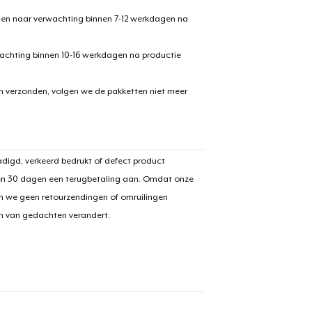
den naar verwachting binnen 7-12 werkdagen na
achting binnen 10-16 werkdagen na productie
en verzonden, volgen we de pakketten niet meer
aan
winkelwagen toegevoegd
Ga naar 
digd, verkeerd bedrukt of defect product
en 30 dagen een terugbetaling aan. Omdat onze
n we geen retourzendingen of omruilingen
on van gedachten verandert.
door naar de Kassa
Doorgaan met wi
Comfort Tee
US$ 21,99