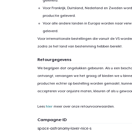
geleverd.
Voor Frankrijk, Duitsland, Nederland en Zweden wor
productie geleverd.
Voor alle andere landen in Europa worden naar verw
geleverd.
Voor internationale bestellingen die vanuit de VS word
zodra ze het land van bestemming hebben bereikt.
1
item 
Retourgegevens
We begrijpen dat ongelukken gebeuren. Als u een bescha
ontvangt, vervangen we het graag of bieden we u binn
producten echter op bestelling worden gemaakt, kunne
accepteren voor onjuiste maten, kleuren of als u gewo
Ga 
Lees
hier
meer over onze retourvoorwaarden.
Campagne-ID
space-astronomy-lover-nice-s