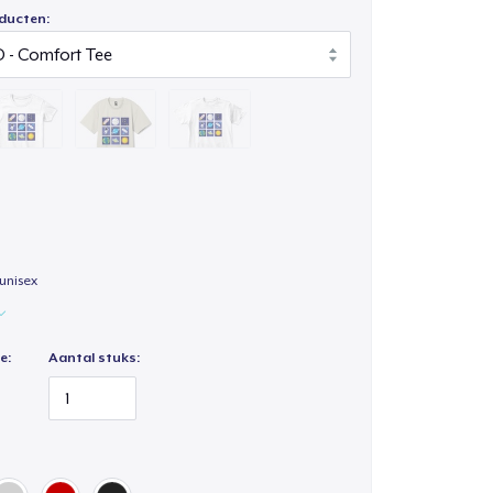
ducten:
unisex
e:
Aantal stuks: