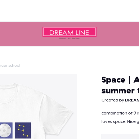
naar school
Doorgaan
Space | 
summer 
Created by
DREAM
combination of 9 
loves space. Nice g