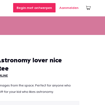
Begin met ontwerpen
Aanmelden
Astronomy lover nice
tee
LINE
images from the space. Perfect for anyone who
ift for your kid who likes astronomy.