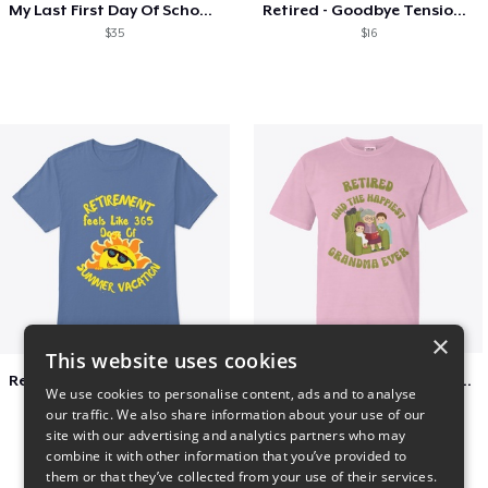
My Last First Day Of School Retiring
Retired - Goodbye Tension Hello Pension
$35
$16
×
This website uses cookies
Retirement 365 days of summer vacation
Retired and the happiest grandma ever
We use cookies to personalise content, ads and to analyse
$23
$22
our traffic. We also share information about your use of our
site with our advertising and analytics partners who may
combine it with other information that you’ve provided to
them or that they’ve collected from your use of their services.