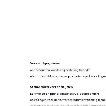
Verzendgegevens
Alle producten worden bij bestelling bedrukt.
Als u nu besteld, worden uw producten op of voor
August
Standaard verzendtijden
Estimated Shipping Timelines: US-bound orders
Bestellingen voor de VS worden naar verwachting binnen
geproduceerd en aan de vervoerder is overgedragen vo