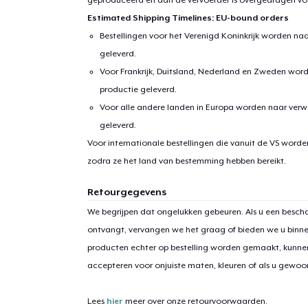
Estimated Shipping Timelines: EU-bound orders
Bestellingen voor het Verenigd Koninkrijk worden na
geleverd.
Voor Frankrijk, Duitsland, Nederland en Zweden wor
productie geleverd.
Voor alle andere landen in Europa worden naar verw
geleverd.
Voor internationale bestellingen die vanuit de VS word
1
item 
zodra ze het land van bestemming hebben bereikt.
Retourgegevens
We begrijpen dat ongelukken gebeuren. Als u een bescha
ontvangt, vervangen we het graag of bieden we u binn
Ga 
producten echter op bestelling worden gemaakt, kunne
accepteren voor onjuiste maten, kleuren of als u gewo
Lees
hier
meer over onze retourvoorwaarden.