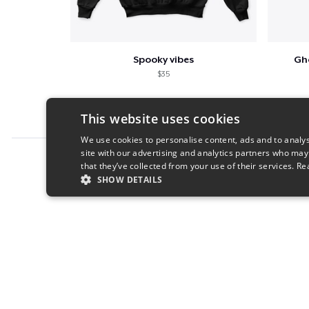
Spooky vibes
Gh
$35
This website uses cookies
We use cookies to personalise content, ads and to analys
site with our advertising and analytics partners who may
Report this product
that they’ve collected from your use of their services.
Re
SHOW DETAILS
STRICTLY NECESSARY
PERFORMANC
S
Strictly necessary cookies allow core website functionality s
Name
Provider
/
Domain
Expiratio