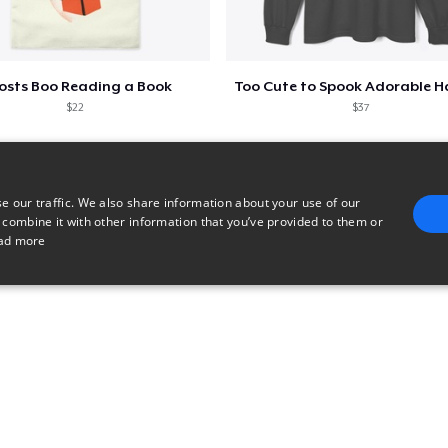
osts Boo Reading a Book
$22
$37
e our traffic. We also share information about your use of our
 combine it with other information that you’ve provided to them or
ad more
E
TARGETING
FUNCTIONALITY
UNCLASSIFIED
trictly necessary
Performance
Targeting
Functionality
Unclassified
uch as user login and account management. The website cannot be used properly without 
n
Description