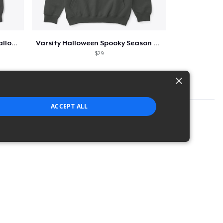
Too Cute to Spook Adorable Halloween Tee
Varsity Halloween Spooky Season Letter
$29
×
ACCEPT ALL
strictly necessary cookies.