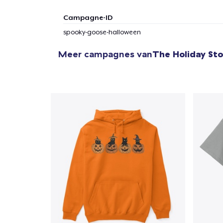
Campagne-ID
spooky-goose-halloween
Meer campagnes van
The Holiday St