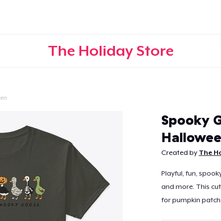
The Holiday Store
een
Doorgaan
Spooky G
Hallowe
Created by
The Ho
Playful, fun, spoo
and more. This cut
for pumpkin patche