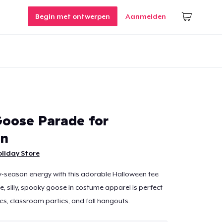
Begin met ontwerpen
Aanmelden
oose Parade for
en
liday Store
ky-season energy with this adorable Halloween tee
e, silly, spooky goose in costume apparel is perfect
s, classroom parties, and fall hangouts.