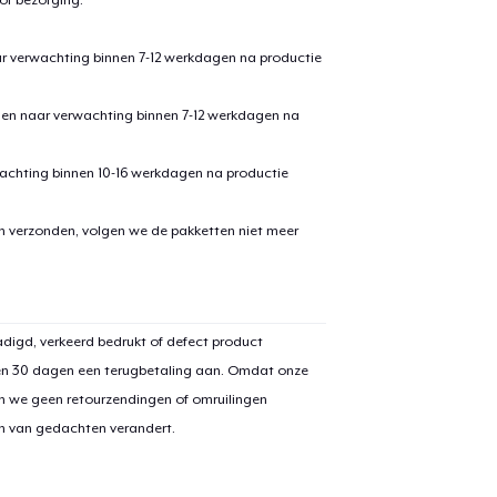
ar verwachting binnen 7-12 werkdagen na productie
den naar verwachting binnen 7-12 werkdagen na
achting binnen 10-16 werkdagen na productie
en verzonden, volgen we de pakketten niet meer
aan
winkelwagen toegevoegd
Ga naar 
digd, verkeerd bedrukt of defect product
en 30 dagen een terugbetaling aan. Omdat onze
door naar de Kassa
n we geen retourzendingen of omruilingen
Doorgaan met wi
on van gedachten verandert.
Classic Crew Neck T-Shirt
US$ 22,99