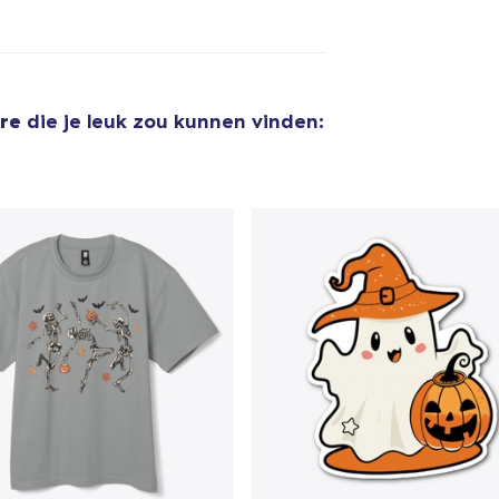
Unisex Classic Pullover Hoodie
US$ 28,99
ore
die je leuk zou kunnen vinden:
Mug
US$ 10,99
Unisex Classic Crewneck Sweatshirt
US$ 23,99
Women's Classic Tee
US$ 16,99
Next Level 3600 | Premium Ring-Spun Cotton T-Shirt
US$ 17,99