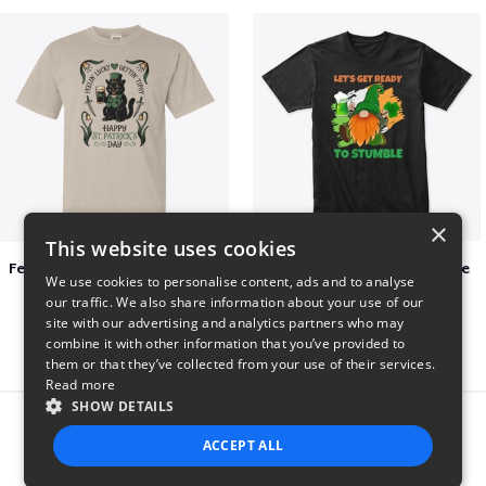
×
This website uses cookies
Feelin Lucky for St Patrick's Day
Let's Get Ready To Stumble
We use cookies to personalise content, ads and to analyse
$23
$29
our traffic. We also share information about your use of our
site with our advertising and analytics partners who may
combine it with other information that you’ve provided to
them or that they’ve collected from your use of their services.
Read more
SHOW DETAILS
Report this product
ACCEPT ALL