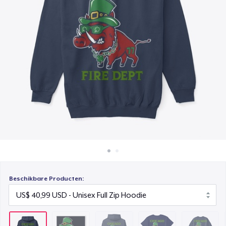
Hoe het werkt
Unisex Classic Pullover Hoodie
Verkoop overal
US$ 35,99
Verkoop alles
Classic Crew Neck T-Shirt
US$ 20,99
Unisex Classic Crewneck Sweatshirt
US$ 29,99
Women's Comfort Tee
US$ 21,99
Classic Long Sleeve Tee
US$ 26,99
Beschikbare Producten:
Next Level 3600 | Premium Ring-Spun Cotton T-Shirt
US$ 24,99