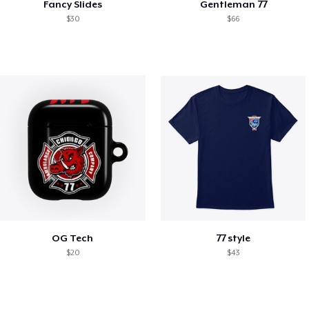
Fancy Slides
Gentleman 77
$30
$66
OG Tech
77 style
$20
$43