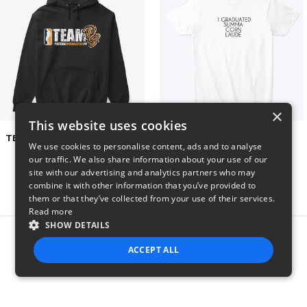
×
This website uses cookies
TEAM PS APPAREL COLLECTION
Summa Corn Laude
We use cookies to personalise content, ads and to analyse
$50
$26
our traffic. We also share information about your use of our
site with our advertising and analytics partners who may
combine it with other information that you’ve provided to
them or that they’ve collected from your use of their services.
Read more
SHOW DETAILS
Report this product
ACCEPT ALL
STRICTLY NECESSARY
PERFORMANCE