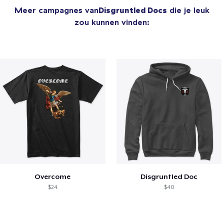
Meer campagnes van
Disgruntled Docs
die je leuk
zou kunnen vinden:
Overcome
Disgruntled Doc
$24
$40