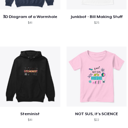
3D Diagram of a Wormhole
Junkbot - Bill Making Stuff
$41
$25
Steminist
NOT SUS, it's SCIENCE
$41
$22