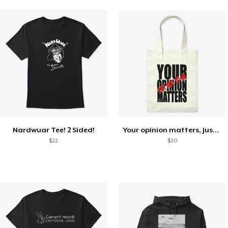
Nardwuar Tee! 2 Sided!
Your opinion matters, Just not to me!
$22
$20