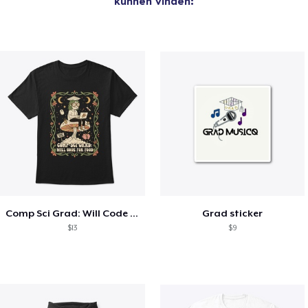
kunnen vinden:
Comp Sci Grad: Will Code For Food
Grad sticker
$13
$9