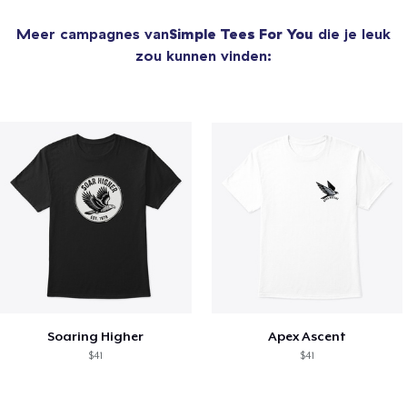
Meer campagnes van
Simple Tees For You
die je leuk
zou kunnen vinden:
Soaring Higher
Apex Ascent
$41
$41