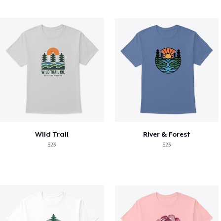
Wild Trail
River & Forest
$23
$23