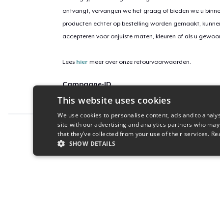
ontvangt, vervangen we het graag of bieden we u binn
producten echter op bestelling worden gemaakt, kunne
accepteren voor onjuiste maten, kleuren of als u gewo
Lees
hier
meer over onze retourvoorwaarden.
Campagne-ID
This website uses cookies
tadb-official-pink-hoodie
We use cookies to personalise content, ads and to analys
site with our advertising and analytics partners who may
Report this product
that they’ve collected from your use of their services.
Re
SHOW DETAILS
STRICTLY NECESSARY
PERFORMANC
S
Strictly necessary cookies allow core website functionality s