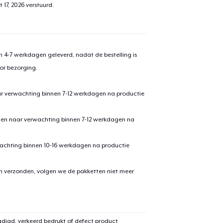
 17, 2026
verstuurd.
aan
winkelwagen toegevoegd
Ga naar 
 4-7 werkdagen geleverd, nadat de bestelling is
or bezorging.
door naar de Kassa
Doorgaan met wi
ar verwachting binnen 7-12 werkdagen na productie
den naar verwachting binnen 7-12 werkdagen na
achting binnen 10-16 werkdagen na productie
en verzonden, volgen we de pakketten niet meer
digd, verkeerd bedrukt of defect product