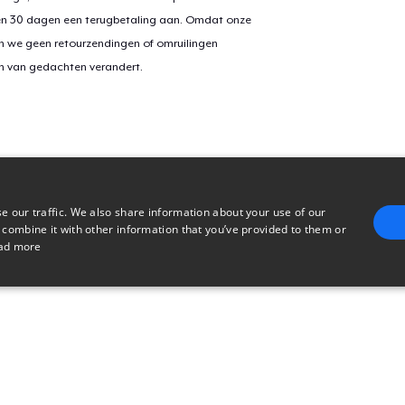
en 30 dagen een terugbetaling aan. Omdat onze
n we geen retourzendingen of omruilingen
on van gedachten verandert.
e our traffic. We also share information about your use of our
 combine it with other information that you’ve provided to them or
ad more
E
TARGETING
FUNCTIONALITY
UNCLASSIFIED
trictly necessary
Performance
Targeting
Functionality
Unclassified
uch as user login and account management. The website cannot be used properly without 