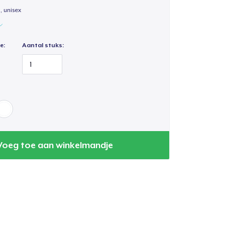
, unisex
e:
Aantal stuks:
Voeg toe aan winkelmandje