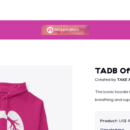
Doorgaan
TADB Off
Created by
TAKE 
The Iconic hoodie
breathing and sup
Product:
US$ 4
Omschrijving: