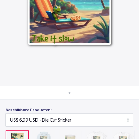
Hoe het werkt
Mug
Verkoop overal
US$ 15,99
Verkoop alles
Women's Classic Tee
US$ 23,99
Next Level 3600 | Premium Ring-Spun Cotton T-Shirt
US$ 24,99
Beschikbare Producten: