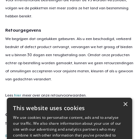
volgen we de pakketten niet meer zodra ze het land van bestemming
hebben bereikt.
Retourgegevens
We begrijpen dat ongelukken gebeuren. Als u een beschadigd, verkeerd
bedrukt of defect product ontvangt, vervangen we het graag of bieden
we u binnen 30 dagen een terugbetaling aan. Omdat onze producten
echter op bestelling worden gemaakt, kunnen we geen retourzendingen
of omruilingen accepteren voor onjuiste maten, kleuren of als u gewoon
van gedachten verandert.
Lees
hier
meer over onze retourvoorwaarden.
×
This website uses cookies
Campagne-ID
We use cookies to personalise content, ads and to analyse
our traffic. We also share information about your use of our
take-it-slow-november-2024
site with our advertising and analytics partners who may
combine it with other information that you’ve provided to
Rapporteer deze inhoud