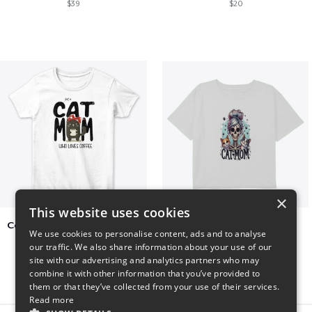
$39
$20
×
This website uses cookies
Cat Mom Who Loves Coffee
cat super mom
We use cookies to personalise content, ads and to analyse
$20
$27
our traffic. We also share information about your use of our
site with our advertising and analytics partners who may
combine it with other information that you’ve provided to
them or that they’ve collected from your use of their services.
Read more