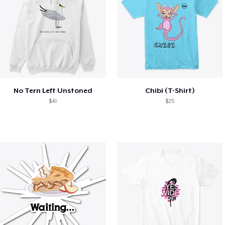
No Tern Left Unstoned
Chibi (T-Shirt)
$41
$25