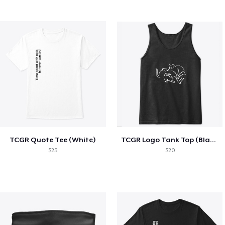
TCGR Quote Tee (White)
TCGR Logo Tank Top (Black, Red)
$25
$20