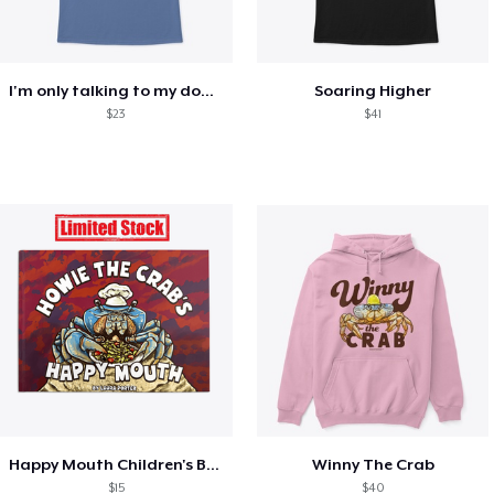
I'm only talking to my dog today
Soaring Higher
$23
$41
Happy Mouth Children's Book
Winny The Crab
$15
$40