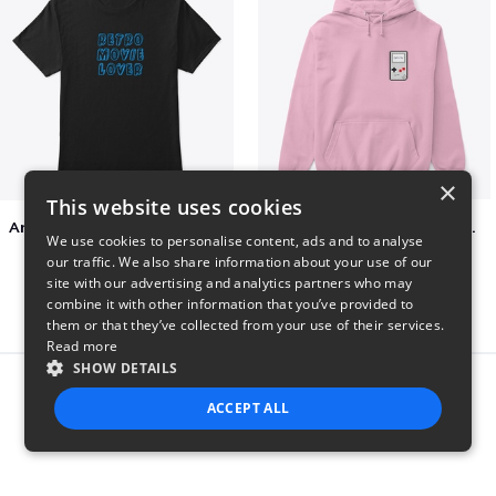
×
This website uses cookies
Amazing Retro Classic T-Shirt
Persian Cat watching Cats TV
We use cookies to personalise content, ads and to analyse
$25
$7
our traffic. We also share information about your use of our
site with our advertising and analytics partners who may
combine it with other information that you’ve provided to
them or that they’ve collected from your use of their services.
Read more
SHOW DETAILS
Report this product
ACCEPT ALL
STRICTLY NECESSARY
PERFORMANCE