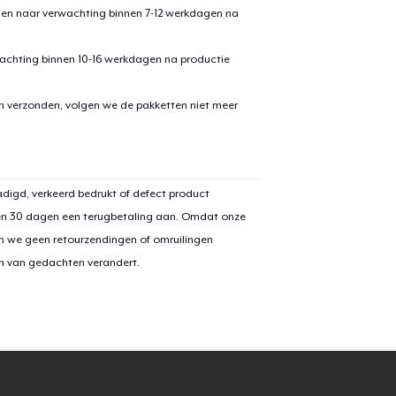
den naar verwachting binnen 7-12 werkdagen na
Toddler Classic Tee
US$ 26,81
achting binnen 10-16 werkdagen na productie
Kids Classic Pullover Hoodie
en verzonden, volgen we de pakketten niet meer
US$ 43,00
Unisex Classic Crewneck Sweatshirt
US$ 32,00
digd, verkeerd bedrukt of defect product
en 30 dagen een terugbetaling aan. Omdat onze
Kids Premium Tee
n we geen retourzendingen of omruilingen
US$ 21,00
on van gedachten verandert.
Classic Long Sleeve Tee
US$ 28,00
Next Level 3600 | Premium Ring-Spun Cotton T-Shirt
US$ 27,00