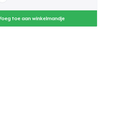
Voeg toe aan winkelmandje
winkelwagen
Aantal
nkelen