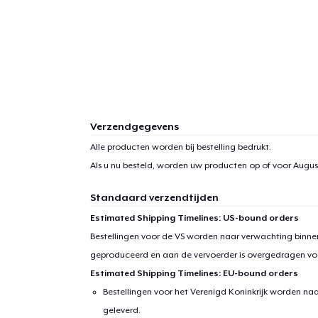
1
item 
Verzendgegevens
Alle producten worden bij bestelling bedrukt.
Als u nu besteld, worden uw producten op of voor
August
Ga 
Standaard verzendtijden
Estimated Shipping Timelines: US-bound orders
Bestellingen voor de VS worden naar verwachting binnen
geproduceerd en aan de vervoerder is overgedragen vo
Estimated Shipping Timelines: EU-bound orders
Bestellingen voor het Verenigd Koninkrijk worden na
geleverd.