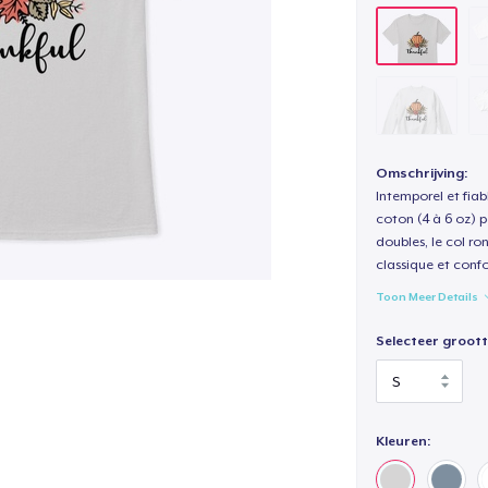
Omschrijving:
Intemporel et fiab
coton (4 à 6 oz) p
doubles, le col ro
classique et confo
Toon Meer Details
Selecteer groott
Kleuren: