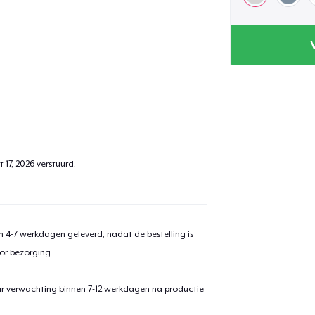
aan
winkelwagen toegevoegd
Ga naar 
 17, 2026
verstuurd.
door naar de Kassa
Doorgaan met wi
Classic Crew Neck T-Shirt
 4-7 werkdagen geleverd, nadat de bestelling is
US$ 23,00
or bezorging.
Toddler Classic Tee
ar verwachting binnen 7-12 werkdagen na productie
US$ 19,00