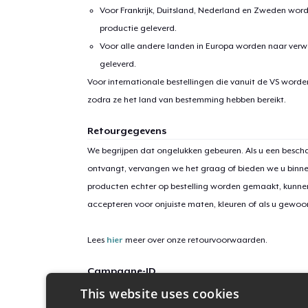
Voor Frankrijk, Duitsland, Nederland en Zweden wor
productie geleverd.
Voor alle andere landen in Europa worden naar verw
geleverd.
Voor internationale bestellingen die vanuit de VS word
zodra ze het land van bestemming hebben bereikt.
Retourgegevens
We begrijpen dat ongelukken gebeuren. Als u een bescha
ontvangt, vervangen we het graag of bieden we u binn
producten echter op bestelling worden gemaakt, kunne
accepteren voor onjuiste maten, kleuren of als u gewo
Lees
hier
meer over onze retourvoorwaarden.
Campagne-ID
This website uses cookies
thankful-pumpkin-2022