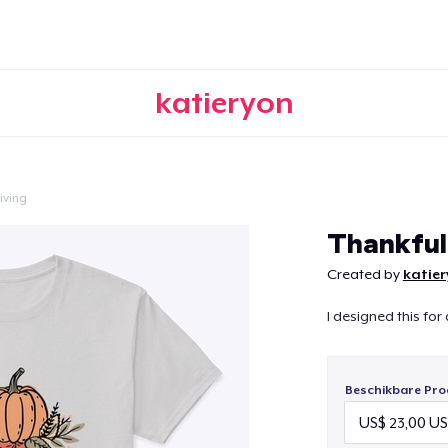
katieryon
iving
Doorgaan
Thankfu
Created by
katie
I designed this for
Beschikbare Pro