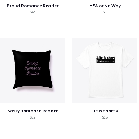
Proud Romance Reader
HEA or No Way
$43
$19
Sassy Romance Reader
Life is Short #1
$29
$25