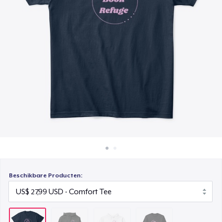
Hoe het werkt
Women's Crop Hoodie
Verkoop overal
US$ 37,99
Verkoop alles
Classic Long Sleeve Tee
US$ 34,99
Beschikbare Producten: