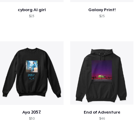
cyborg AI girl
Galaxy Print!
$23
$25
Aya 2057.
End of Adventure
$30
$46