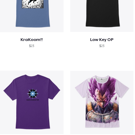
KraKoom!!
Low Key OP
$23
$23