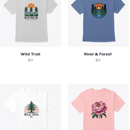
Wild Trail
River & Forest
$23
$23