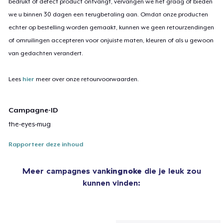
bedrukt of defect product ontvangt, vervangen we het graag of bieden
we u binnen 30 dagen een terugbetaling aan. Omdat onze producten
echter op bestelling worden gemaakt, kunnen we geen retourzendingen
of omruilingen accepteren voor onjuiste maten, kleuren of als u gewoon
van gedachten verandert.
Lees
hier
meer over onze retourvoorwaarden.
Campagne-ID
the-eyes-mug
Rapporteer deze inhoud
Meer campagnes van
kingnoke
die je leuk zou
kunnen vinden: