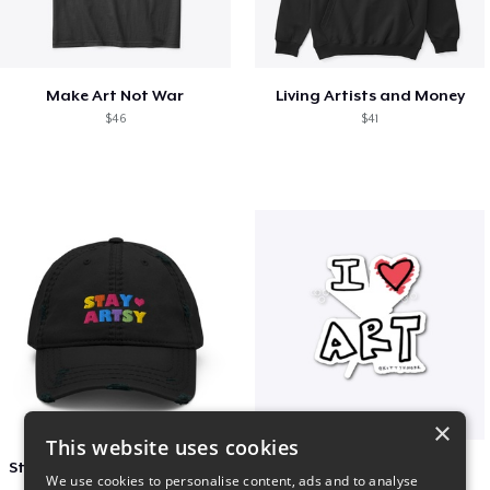
Make Art Not War
Living Artists and Money
$46
$41
×
This website uses cookies
Stay Artsy Embroidered Hat
art love
We use cookies to personalise content, ads and to analyse