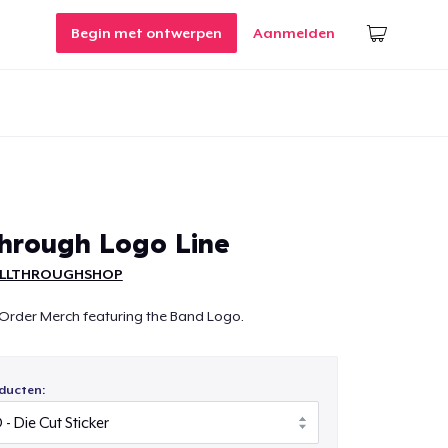
Begin met ontwerpen
Aanmelden
through Logo Line
ALLTHROUGHSHOP
rder Merch featuring the Band Logo.
ducten: