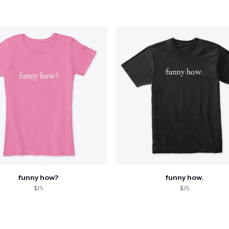
Comfort Colors 1717 | Classic Heavyweight T-Shirt
US$ 24,99
funny how?
funny how.
$25
$25