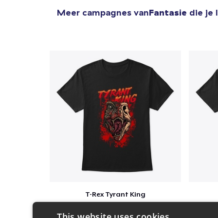
Meer campagnes van
Fantasie
die je 
T-Rex Tyrant King
$25
This website uses cookies