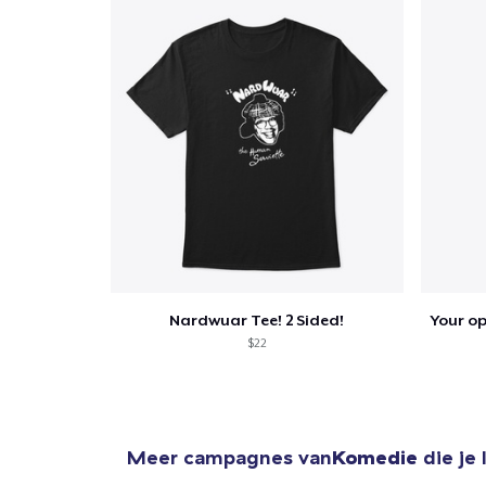
Ga 
Nardwuar Tee! 2 Sided!
$22
Meer campagnes van
Komedie
die je