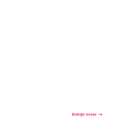
Bekijk meer
winkelwagen
Aantal