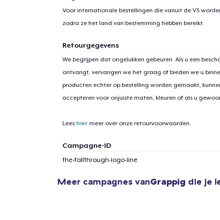
Voor internationale bestellingen die vanuit de VS word
zodra ze het land van bestemming hebben bereikt.
Retourgegevens
We begrijpen dat ongelukken gebeuren. Als u een bescha
ontvangt, vervangen we het graag of bieden we u binn
producten echter op bestelling worden gemaakt, kunne
accepteren voor onjuiste maten, kleuren of als u gewo
Lees
hier
meer over onze retourvoorwaarden.
Campagne-ID
the-fallthrough-logo-line
Meer campagnes van
Grappig
die je 
1
item 