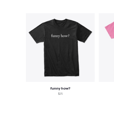
funny how?
$25