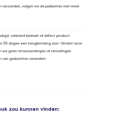
en verzonden, volgen we de pakketten niet meer
digd, verkeerd bedrukt of defect product
en 30 dagen een terugbetaling aan. Omdat onze
n we geen retourzendingen of omruilingen
on van gedachten verandert.
leuk zou kunnen vinden:
aan
winkelwagen toegevoegd
Ga naar 