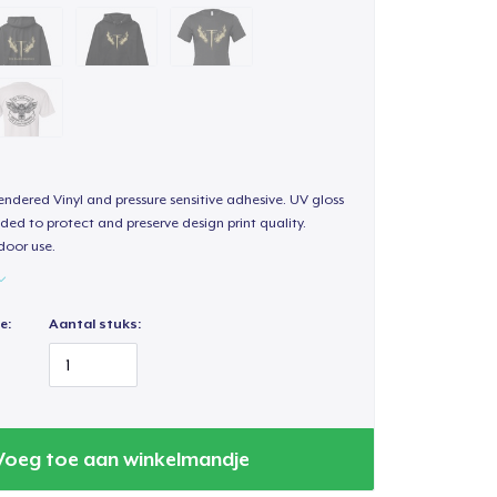
endered Vinyl and pressure sensitive adhesive. UV gloss
ded to protect and preserve design print quality.
door use.
e:
Aantal stuks:
Voeg toe aan winkelmandje