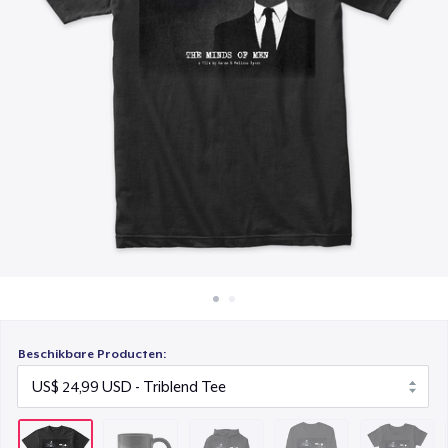
Hoe het werkt
Unisex Classic Pullover Hoodie
Verkoop overal
US$ 36,99
Verkoop alles
Premium Long Sleeve Tee
US$ 26,99
Women's Comfort Tee
US$ 22,99
Poster - 46x61cm (18"x24")
US$ 27,55
Next Level 3600 | Premium Ring-Spun Cotton T-Shirt
US$ 19,99
Beschikbare Producten: