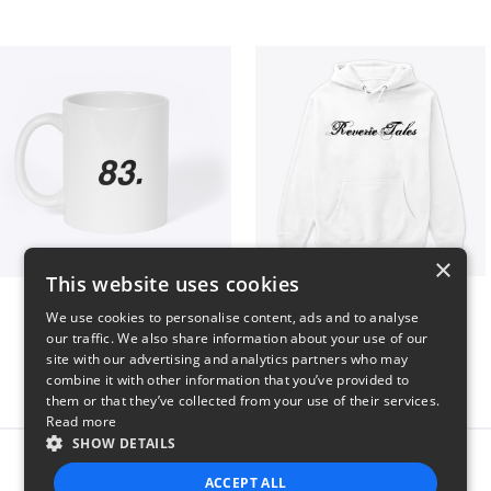
×
This website uses cookies
King 83. Pennii Mug
Reverie Tales
We use cookies to personalise content, ads and to analyse
$16
$35
our traffic. We also share information about your use of our
site with our advertising and analytics partners who may
combine it with other information that you’ve provided to
them or that they’ve collected from your use of their services.
Read more
SHOW DETAILS
Report this product
ACCEPT ALL