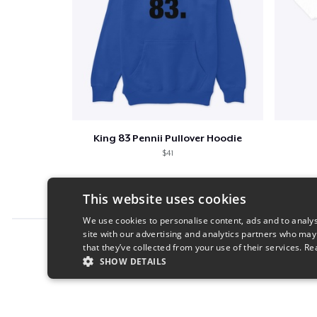
King 83 Pennii Pullover Hoodie
$41
This website uses cookies
We use cookies to personalise content, ads and to analys
site with our advertising and analytics partners who may
Report this product
that they’ve collected from your use of their services.
Re
SHOW DETAILS
STRICTLY NECESSARY
PERFORMANC