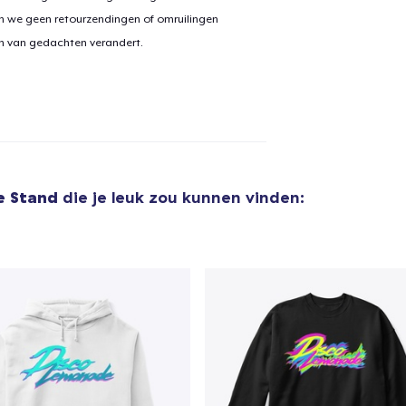
n we geen retourzendingen of omruilingen
on van gedachten verandert.
aan
winkelwagen toegevoegd
Ga naar 
door naar de Kassa
Doorgaan met wi
e Stand
die je leuk zou kunnen vinden: