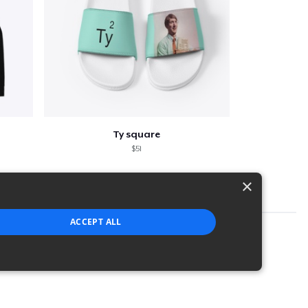
Ty square
$51
×
ACCEPT ALL