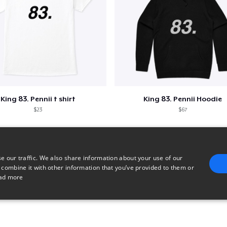
King 83. Pennii t shirt
King 83. Pennii Hoodie
$23
$67
e our traffic. We also share information about your use of our
 combine it with other information that you’ve provided to them or
ad more
E
TARGETING
FUNCTIONALITY
UNCLASSIFIED