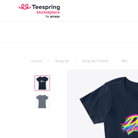
Home
Shop All
Shop by Theme
80s