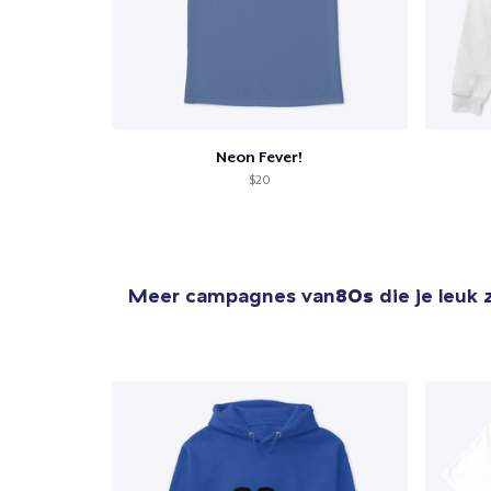
Neon Fever!
$20
Meer campagnes van
80s
die je leuk