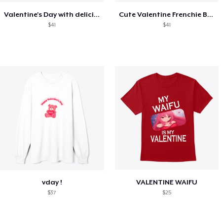
Valentine's Day with delicious food
Cute Valentine Frenchie Bulldog
$41
$41
vday !
VALENTINE WAIFU
$37
$25