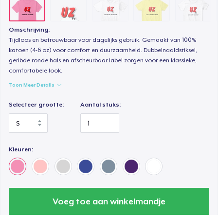
Women's Comfort Tee
US$ 24,99
Omschrijving:
Tijdloos en betrouwbaar voor dagelijks gebruik. Gemaakt van 100%
katoen (4-6 oz) voor comfort en duurzaamheid. Dubbelnaaldstiksel,
Classic Tank Top
geribde ronde hals en afscheurbaar label zorgen voor een klassieke,
US$ 24,99
comfortabele look.
Toon Meer Details
Women's Boyfriend Tee
US$ 24,99
Selecteer grootte:
Aantal stuks:
Classic Long Sleeve Tee
US$ 25,99
Kleuren:
Next Level 3600 | Premium Ring-Spun Cotton T-Shirt
US$ 26,99
Voeg toe aan winkelmandje
Premium V-Neck Tee
US$ 33,55