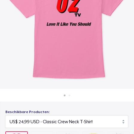
Hoe het werkt
Triblend Tee
Verkoop overal
US$ 28,99
Verkoop alles
Comfort Tee
US$ 25,99
Women's Classic Tee
US$ 21,99
Premium V-Neck Tee
US$ 26,99
Women's Premium V-Neck Tee
US$ 26,99
Beschikbare Producten:
Premium Long Sleeve Tee
US$ 29,99