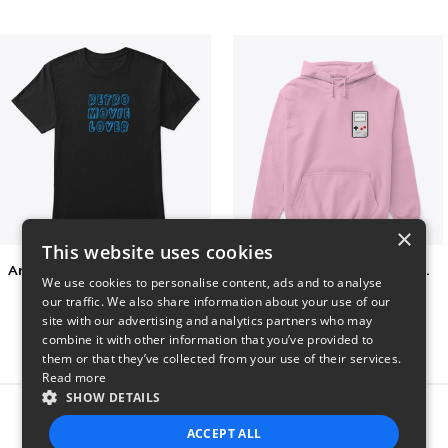
×
This website uses cookies
Amazing Retro Classic T-Shirt
Persian Cat watching Cats TV
We use cookies to personalise content, ads and to analyse
$25
$7
our traffic. We also share information about your use of our
site with our advertising and analytics partners who may
combine it with other information that you’ve provided to
them or that they’ve collected from your use of their services.
Read more
SHOW DETAILS
Report this product
ACCEPT ALL