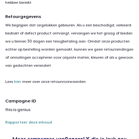
hebben bereikt.
Retourgegevens
We begrijpen dat ongelukken gebeuren. Als u een beschadigd, verkeerd
bedrukt of defect product ontvangt, vervangen we het graag of bieden
we u binnen 30 dagen een terugbetaling aan. Omdat onze producten
echter op bestelling worden gemaakt, kunnen we geen retourzendingen
of omruilingen accepteren voor onjuiste maten, kleuren of als u gewoon
van gedachten verandert.
Lees
hier
meer over onze retourvoorwaarden.
Campagne-ID
this-is-genius
Rapporteer deze inhoud
Meer campagnes van
General X
die je leuk zou