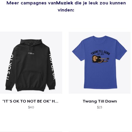
Meer campagnes van
Muziek
die je leuk zou kunnen
vinden:
"IT'S OK TO NOT BE OK" Hoodie (BP LOGO)
Twang Till Dawn
$40
$23