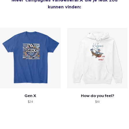
kunnen vinden:
Gen X
How do you feel?
$24
$41