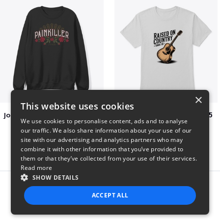
×
This website uses cookies
Jon Dretto "Painkiller" Merch Collection
Raised on Country Since 85
We use cookies to personalise content, ads and to analyse
$39
$23
our traffic. We also share information about your use of our
site with our advertising and analytics partners who may
combine it with other information that you’ve provided to
them or that they’ve collected from your use of their services.
Read more
SHOW DETAILS
Report this product
ACCEPT ALL
STRICTLY NECESSARY
PERFORMANCE