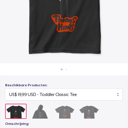
Hoe het werkt
Kids Premium Tee
Verkoop overal
US$ 21,99
Verkoop alles
Next Level 3600 | Premium Ring-Spun Cotton T-Shirt
US$ 26,99
Beschikbare Producten:
Omschrijving: