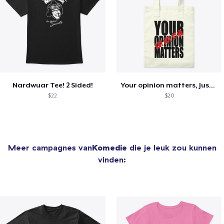
Nardwuar Tee! 2 Sided!
Your opinion matters, Just not to me!
$22
$20
Meer campagnes van
Komedie
die je leuk zou kunnen
vinden: