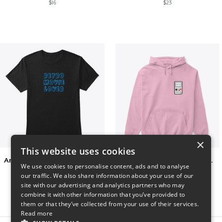
$16
$23
×
This website uses cookies
Amazing Retro Classic T-Shirt
Persian Cat watching Cats TV
We use cookies to personalise content, ads and to analyse
$25
$7
our traffic. We also share information about your use of our
site with our advertising and analytics partners who may
combine it with other information that you’ve provided to
them or that they’ve collected from your use of their services.
Read more