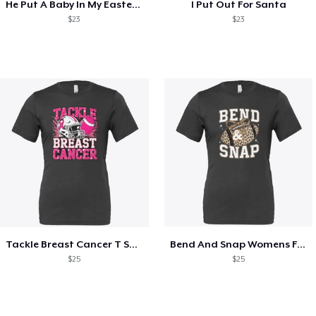
He Put A Baby In My Easter Basket
I Put Out For Santa
$23
$23
Tackle Breast Cancer T Shirt Pink Ribbon
Bend And Snap Womens Football Shirt
$25
$25