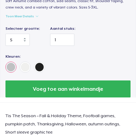
soft Airlume combed cotton, side-seams, classic fit, shoulder taping,
crew neck, and a variety of vibrant colors. Sizes S-3XL.
Toon Meer Details
Selecteer grootte:
Aantal stuks:
Kleuren:
Voeg toe aan winkelmandje
Tis The Season – Fall & Holiday Theme, Football games,
pumpkin patch, Thanksgiving, Halloween, autumn outings,
Short sleeve graphic tee