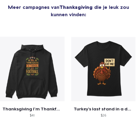
Meer campagnes van
Thanksgiving
die je leuk zou
kunnen vinden:
Thanksgiving I'm Thankful For Football
Turkey's last stand in a design
$41
$26