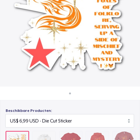
Hoe het werkt
Classic Crew Neck T-Shirt
Verkoop overal
US$ 22,99
Verkoop alles
Unisex Premium Pullover Hoodie
US$ 40,99
Bella Canvas 3001 | Classic Unisex Jersey T-Shirt
US$ 21,99
Comfort Tee
US$ 23,99
Mug
US$ 15,99
Beschikbare Producten:
Unisex Classic Crewneck Sweatshirt
US$ 32,99