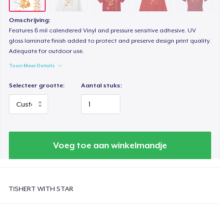
Women's Classic Tee
Omschrijving:
US$ 23,99
Features 6 mil calendered Vinyl and pressure sensitive adhesive. UV
gloss laminate finish added to protect and preserve design print quality.
Adequate for outdoor use.
Comfort Colors 1717 | Classic Heavyweight T-Shirt
US$ 24,99
Toon Meer Details
Selecteer grootte:
Aantal stuks:
Classic Long Sleeve Tee
US$ 30,99
Next Level 3600 | Premium Ring-Spun Cotton T-Shirt
US$ 24,99
Voeg toe aan winkelmandje
TISHERT WITH STAR