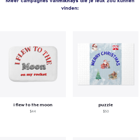
Meer campagnes van
mikhays
die je leuk zou kunnen
vinden:
i flew to the moon
puzzle
$44
$50