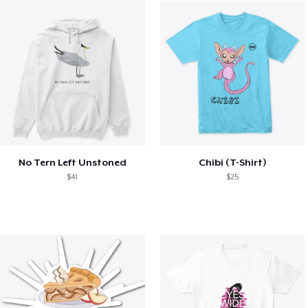
No Tern Left Unstoned
Chibi (T-Shirt)
$41
$25