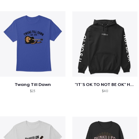
Twang Till Dawn
"IT'S OK TO NOT BE OK" Hoodie (BP LOGO)
$23
$40