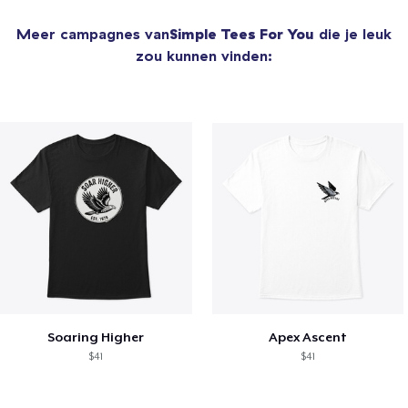
Meer campagnes van
Simple Tees For You
die je leuk
zou kunnen vinden:
Soaring Higher
Apex Ascent
$41
$41