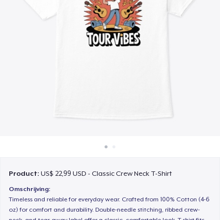
Hoe het werkt
Verkoop overal
Verkoop alles
Product:
US$ 22,99 USD - Classic Crew Neck T-Shirt
Omschrijving:
Timeless and reliable for everyday wear. Crafted from 100% Cotton (4-6
oz) for comfort and durability. Double-needle stitching, ribbed crew-
neck, and tear-away label offer a classic, comfortable look. T-shirt fits