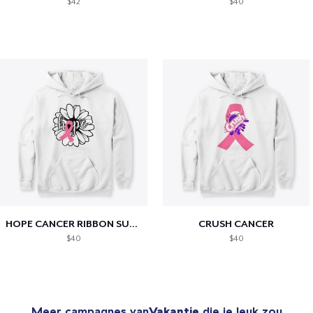
$42
$40
HOPE CANCER RIBBON SUNFLOWER
CRUSH CANCER
$40
$40
Meer campagnes van
Vakantie
die je leuk zou