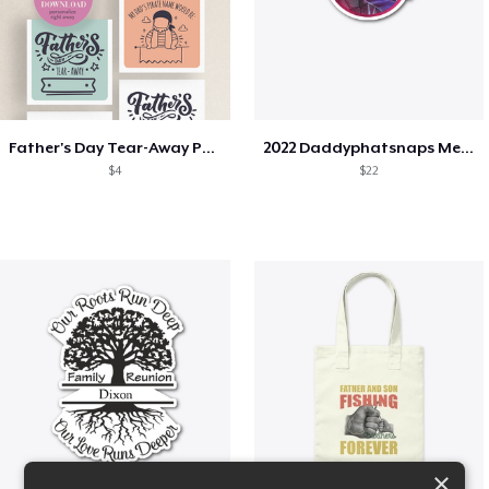
Father's Day Tear-Away Printable
2022 Daddyphatsnaps Merch
$4
$22
×