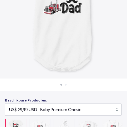
Hoe het werkt
Kids Classic Pullover Hoodie
Verkoop overal
US$ 49,99
Verkoop alles
Kids Premium Tee
US$ 29,99
Toddler Classic Tee
US$ 27,80
Beschikbare Producten: