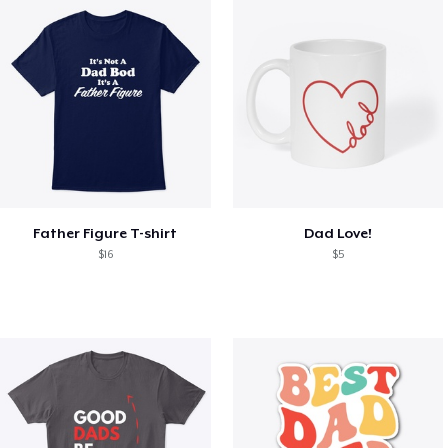
Father Figure T-shirt
Dad Love!
$16
$5