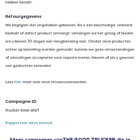
hebben bereikt.
Retourgegevens
We begrijpen dat ongelukken gebeuren. Als u een beschadigd, verkeerd
bedrukt of defect product ontvangt, vervangen we het graag of bieden
we u binnen 30 dagen een terugbetaling aan. Omdat onze producten
echter op bestelling worden gemaakt, kunnen we geen retourzendingen
of omruilingen accepteren voor onjuiste maten, kleuren of als u gewoon
van gedachten verandert.
Lees
hier
meer over onze retourvoorwaarden.
Campagne-ID
trucker-ilove-shirt
Rapporteer deze inhoud
Meer campagnes van
THE GOOD TRUCKER
die je