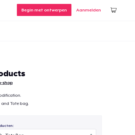
Begin met ontwerpen
Aanmelden
oducts
o-shop
odification.
ts and Tote bag.
ducten: