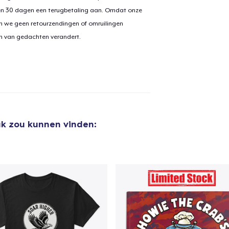
en 30 dagen een terugbetaling aan. Omdat onze
n we geen retourzendingen of omruilingen
on van gedachten verandert.
aan
winkelwagen toegevoegd
Ga naar 
door naar de Kassa
Doorgaan met wi
uk zou kunnen vinden:
Tote Bag
US$ 19,99
Classic Crew Neck T-Shirt
US$ 21,99
Women's Comfort Tee
US$ 22,99