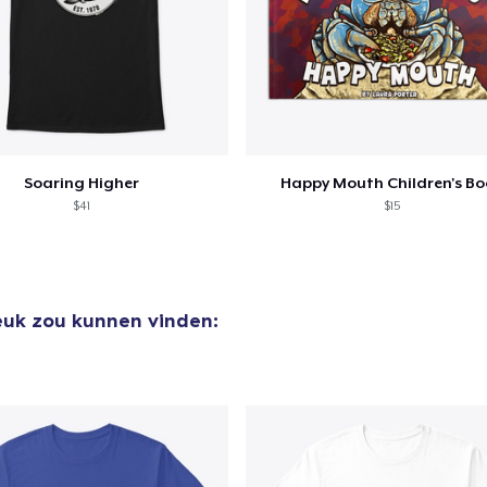
Kids Premium Tee
US$ 18,99
Soaring Higher
Happy Mouth Children's B
$41
$15
leuk zou kunnen vinden: