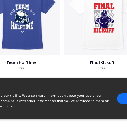
Team Halftime
Final Kickoff
$23
$23
e our traffic. We also share information about your use of our
 combine it with other information that you’ve provided to them or
ad more
E
TARGETING
FUNCTIONALITY
UNCLASSIFIED