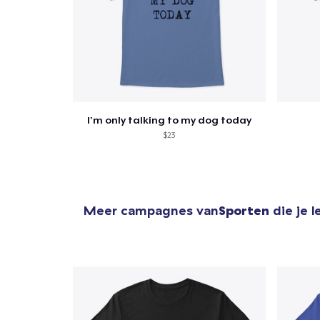
I'm only talking to my dog today
$23
Meer campagnes van
Sporten
die je 