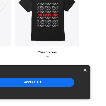
Champions
$23
×
ACCEPT ALL