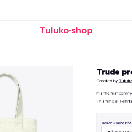
Tuluko-shop
Doorgaan
Trude pr
Created by
Tuluk
It is the first comm
This time is T-shr
Beschikbare Pro