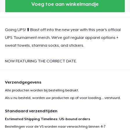
Voeg toe aan winkelmandje
Premium Tank Top
Going UPS! ⬆️ Blast off into the new year with this year's official
Women's Boyfriend Tee
UPS Tournament merch. We've got regular apparel options +
sweat towels, stamina socks, and stickers.
Next Level 3600 | Premium Ring-Spun Cotton T-Shirt
NOW FEATURING THE CORRECT DATE.
Verzendgegevens
Alle producten worden bij bestelling bedrukt.
Als u nu besteld, worden uw producten op of voor
loading...
verstuurd.
Standaard verzendtijden
Estimated Shipping Timelines: US-bound orders
Bestellingen voor de VS worden naar verwachting binnen 4-7