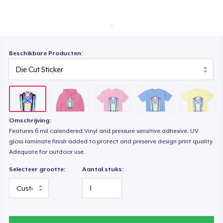
Hoe het werkt
Classic Crew Neck T-Shirt
Verkoop overal
Verkoop alles
Triblend Tee
Beschikbare Producten:
Comfort Tee
Omschrijving:
Women's Classic Tee
Features 6 mil calendered Vinyl and pressure sensitive adhesive. UV
gloss laminate finish added to protect and preserve design print quality.
Adequate for outdoor use.
Women's Comfort Tee
Selecteer grootte:
Aantal stuks:
Women's Flowy Tank Top