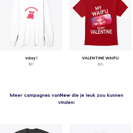
vday !
VALENTINE WAIFU
$37
$25
Meer campagnes van
New
die je leuk zou kunnen
vinden: