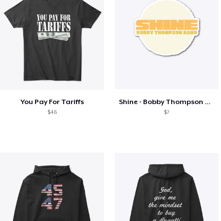
You Pay For Tariffs
Shine - Bobby Thompson Band Merch
$46
$7