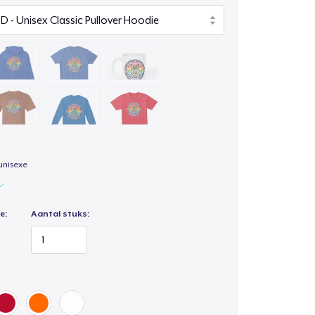
unisexe
e:
Aantal stuks: