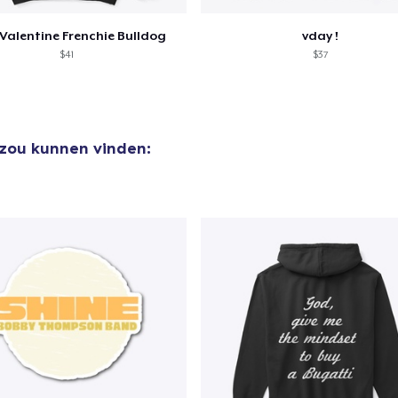
Valentine Frenchie Bulldog
vday !
$41
$37
 zou kunnen vinden: