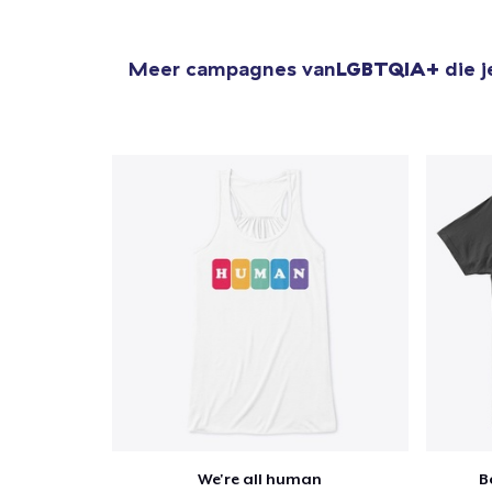
Meer campagnes van
LGBTQIA+
die j
We're all human
B