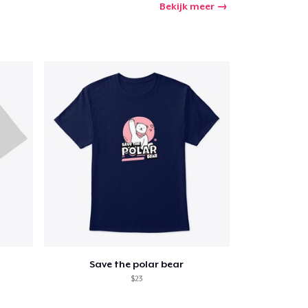
Bekijk meer
winkelwagen
Aantal
nkelen
Save the polar bear
$23