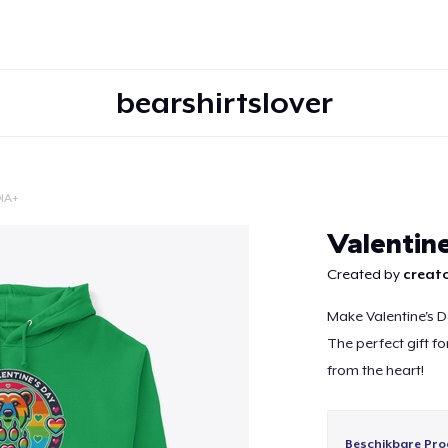
bearshirtslover
IA+
Doorgaan
Valentin
Created by
creato
Make Valentine's D
The perfect gift fo
from the heart!
Beschikbare Pro