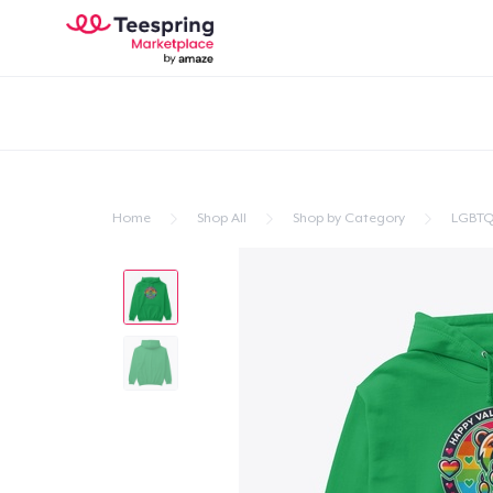
Home
Shop All
Shop by Category
LGBTQ