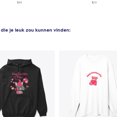
$46
$20
Next Level 3600 | Premium Ring-Spun Cotton T-Shirt
US$ 24,99
die je leuk zou kunnen vinden: