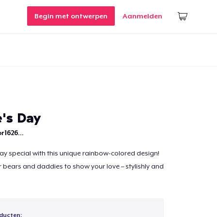
Begin met ontwerpen
Aanmelden
e's Day
r1626...
ay special with this unique rainbow-colored design!
r bears and daddies to show your love – stylishly and
ducten: