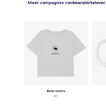
Meer campagnes van
bearshirtslover
1
item 
Ga 
Bear lovers
$27