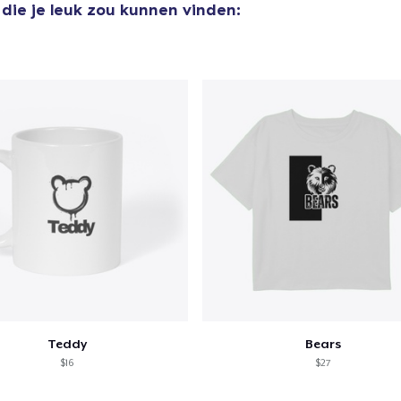
die je leuk zou kunnen vinden:
aan
winkelwagen toegevoegd
Ga naar 
door naar de Kassa
Doorgaan met wi
Teddy
Bears
$16
$27
Unisex Classic Pullover Hoodie
US$ 40,99