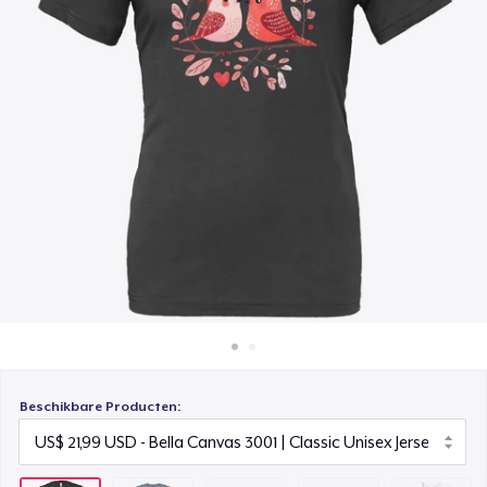
Hoe het werkt
Women's Maple Tee
Verkoop overal
US$ 29,99
Verkoop alles
Unisex Classic Crewneck Sweatshirt
US$ 29,99
Women's Classic Tee
US$ 23,99
Women's Comfort Tee
US$ 21,99
Women's Boyfriend Tee
US$ 23,99
Beschikbare Producten:
Tru Transfer Unisex Crewneck Sweatshirt
US$ 38,99