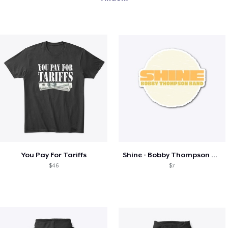
You Pay For Tariffs
Shine - Bobby Thompson Band Merch
$46
$7