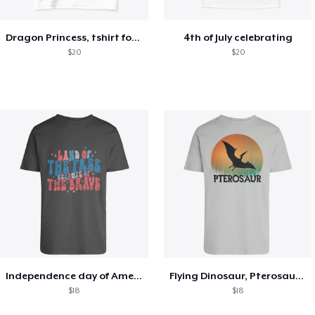
Dragon Princess, tshirt for Summer
4th of July celebrating
$20
$20
Independence day of America, 4th of July
Flying Dinosaur, Pterosaur silhouette
$18
$18