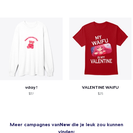
vday !
VALENTINE WAIFU
$37
$25
Meer campagnes van
New
die je leuk zou kunnen
vinden: