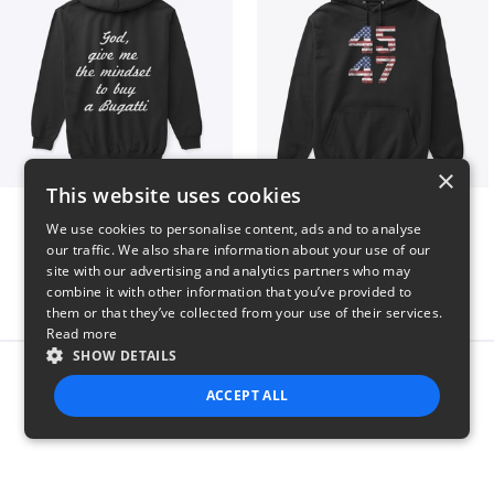
×
This website uses cookies
B
Vintage 45-47 Design
We use cookies to personalise content, ads and to analyse
$51
$40
our traffic. We also share information about your use of our
site with our advertising and analytics partners who may
combine it with other information that you’ve provided to
them or that they’ve collected from your use of their services.
Read more
SHOW DETAILS
Report this product
ACCEPT ALL
STRICTLY NECESSARY
PERFORMANCE