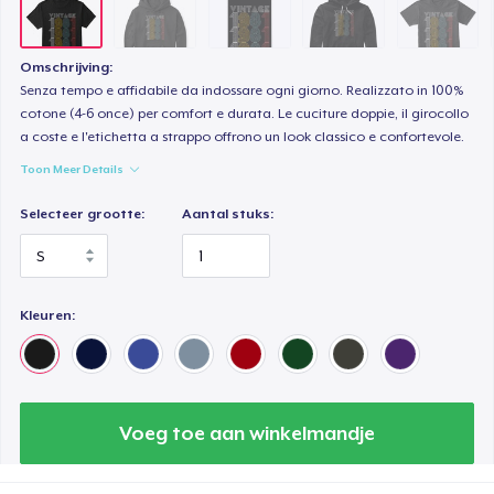
Women's Classic Tee
US$ 21,99
Omschrijving:
Senza tempo e affidabile da indossare ogni giorno. Realizzato in 100%
cotone (4-6 once) per comfort e durata. Le cuciture doppie, il girocollo
Premium V-Neck Tee
a coste e l'etichetta a strappo offrono un look classico e confortevole.
US$ 23,99
Toon Meer Details
Women's Premium V-Neck Tee
Selecteer grootte:
Aantal stuks:
US$ 23,99
Premium Long Sleeve Tee
US$ 26,99
Kleuren:
Women's Comfort Tee
US$ 22,99
Voeg toe aan winkelmandje
Classic Tank Top
US$ 21,99