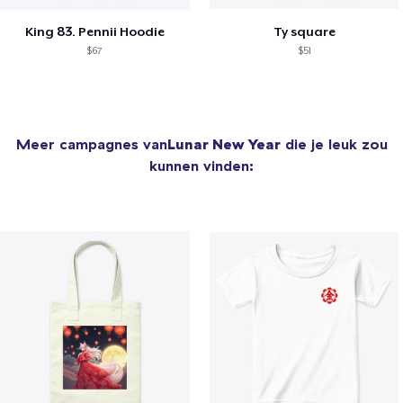
King 83. Pennii Hoodie
Ty square
$67
$51
Meer campagnes van
Lunar New Year
die je leuk zou
kunnen vinden: