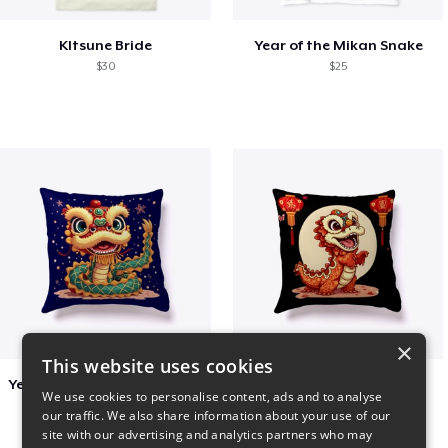
KItsune Bride
Year of the Mikan Snake
$30
$25
×
This website uses cookies
Year of the Snake Chinese New Year
Chinese Dragon Shirt
We use cookies to personalise content, ads and to analyse
$29
$29
our traffic. We also share information about your use of our
site with our advertising and analytics partners who may