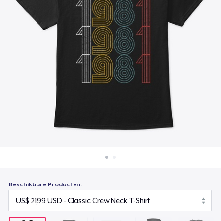
Hoe het werkt
Poster - 24" x 36"
Verkoop overal
US$ 23,99
Verkoop alles
Unisex Premium Pullover Hoodie
US$ 44,99
Triblend Tee
US$ 25,99
Comfort Tee
US$ 22,99
Mug
US$ 16,99
Beschikbare Producten:
Unisex Classic Crewneck Sweatshirt
US$ 33,99