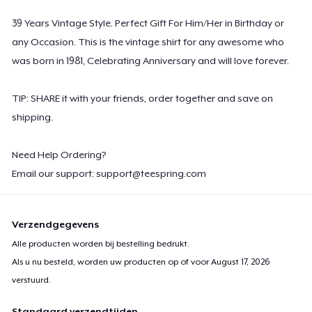
39 Years Vintage Style. Perfect Gift For Him/Her in Birthday or
Poster - 18" x 24"
any Occasion. This is the vintage shirt for any awesome who
US$ 20,99
was born in 1981, Celebrating Anniversary and will love forever.
Women's Flowy Tank Top
TIP: SHARE it with your friends, order together and save on
US$ 26,99
shipping.
Premium Tank Top
US$ 22,99
Need Help Ordering?
Email our support:
support@teespring.com
Women's Boyfriend Tee
US$ 23,99
Verzendgegevens
Classic Long Sleeve Tee
Alle producten worden bij bestelling bedrukt.
US$ 25,99
Als u nu besteld, worden uw producten op of voor
August 17, 2026
verstuurd.
Next Level 3600 | Premium Ring-Spun Cotton T-Shirt
US$ 23,99
Standaard verzendtijden