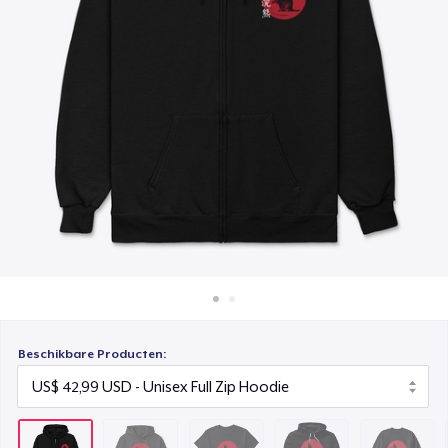
Hoe het werkt
Classic Crew Neck T-Shirt
Verkoop overal
US$ 19,99
Verkoop alles
Unisex Premium Pullover Hoodie
US$ 42,99
Unisex Classic Crewneck Sweatshirt
US$ 30,99
Classic Long Sleeve Tee
US$ 23,99
Next Level 3600 | Premium Ring-Spun Cotton T-Shirt
US$ 23,99
Beschikbare Producten: