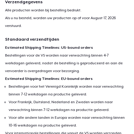
Verzendgegevens
every DM)! Special: BECOME A RACCOON SUPERMODEL TODAY!
Alle producten worden bij bestelling bedrukt.
Contact and tag @raccooooooooooooooonn on Instagram
Als u nu besteld, worden uw producten op of voor
August 17, 2026
when you take a picture and post it on your story/page for a
verstuurd.
shoutout and a permanent feature in our highlights!✨ Raccoon
Standaard verzendtijden
merch from my store would serve as an amazing gift to your
friends and family. ✨
Estimated Shipping Timelines: US-bound orders
Bestellingen voor de VS worden naar verwachting binnen 4-7
werkdagen geleverd, nadat de bestelling is geproduceerd en aan de
vervoerder is overgedragen voor bezorging.
Estimated Shipping Timelines: EU-bound orders
Bestellingen voor het Verenigd Koninkrijk worden naar verwachting
binnen 7-12 werkdagen na productie geleverd.
Voor Frankrijk, Duitsland, Nederland en Zweden worden naar
verwachting binnen 7-12 werkdagen na productie geleverd.
Voor alle andere landen in Europa worden naar verwachting binnen
10-16 werkdagen na productie geleverd.
Voor internationale bestellingen die vanuit de VS worden verzonden,