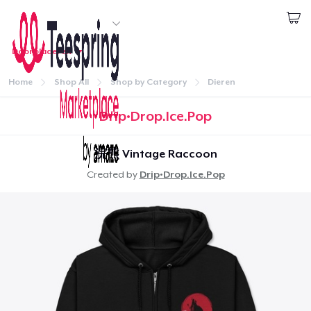
Begin met ontwerpen
Doorbladeren
1
item aan
winkelwagen
Aanmelden
toegevoegd
Ga naar winkelwagen
Home
Shop All
Shop by Category
Dieren
Doorgaan
Aantal
Drip•Drop.Ice.Pop
浣熊 Vintage Raccoon
Ga door naar de Kassa
Created by
Drip•Drop.Ice.Pop
Home
Doorgaan met winkelen
Aanmelden
Unisex Full Zip Hoodie
US$ 42,99
Jouw bestelling volgen
Unisex Classic Pullover Hoodie
Creëren & Verkopen
US$ 31,99