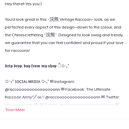
Hey there!! Yes you:)
You’d look great in this ~浣熊 Vintage Raccoon~ look, as we
perfected every aspect of this design—down to the colour, and
the Chinese lettering “浣熊”. Designed to look swag and trendy,
we guarantee that you can feel confident and proud if your love
for raccoons!
𝖉𝖗𝖎𝖕 𝖉𝖗𝖔𝖕, 𝖇𝖚𝖞 𝖋𝖗𝖔𝖒 𝖒𝖞 𝖘𝖍𝖔𝖕 ੈ✩‧₊˚
✩‧₊˚ ꜱᴏᴄɪᴀʟ ᴍᴇᴅɪᴀ ✩‧₊˚ ✉ Instagram:
@raccooooooooooooooonn ✉ Facebook: The Ultimate
Raccoon Armyヅ or// @raccooooooooooooooonn ✉ Twitter:
@raccoonarmy101 ✉ Tumblr: @raccooooooooooooooonn ✉
Toon Meer
Tik Tok: @raccooooooooooooooonn ✉ Email:
contact.service.ig@gmail.com
My Instagram DMs are wide
open for you! Go ahead and slide into my DMs LOL (I reply to