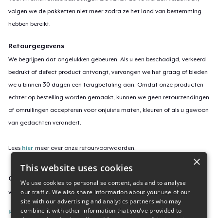
volgen we de pakketten niet meer zodra ze het land van bestemming
hebben bereikt.
Retourgegevens
We begrijpen dat ongelukken gebeuren. Als u een beschadigd, verkeerd
bedrukt of defect product ontvangt, vervangen we het graag of bieden
we u binnen 30 dagen een terugbetaling aan. Omdat onze producten
echter op bestelling worden gemaakt, kunnen we geen retourzendingen
of omruilingen accepteren voor onjuiste maten, kleuren of als u gewoon
van gedachten verandert.
Lees
hier
meer over onze retourvoorwaarden.
×
This website uses cookies
Campagne-ID
We use cookies to personalise content, ads and to analyse
our traffic. We also share information about your use of our
vintage-raccoon
site with our advertising and analytics partners who may
combine it with other information that you’ve provided to
Rapporteer deze inhoud