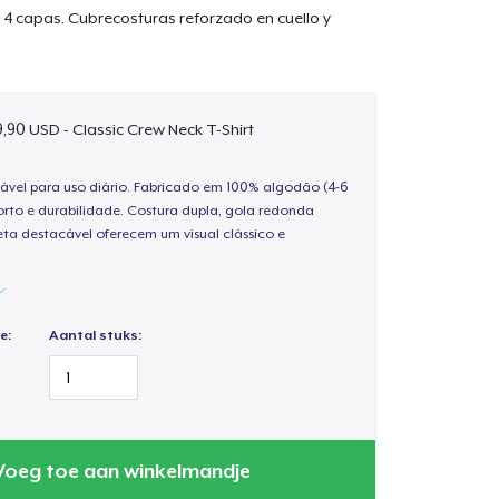
 4 capas. Cubrecosturas reforzado en cuello y
9,90 USD - Classic Crew Neck T-Shirt
ável para uso diário. Fabricado em 100% algodão (4-6
rto e durabilidade. Costura dupla, gola redonda
ta destacável oferecem um visual clássico e
e:
Aantal stuks:
Voeg toe aan winkelmandje