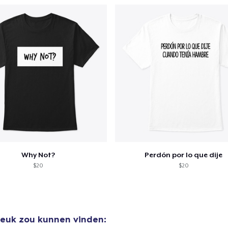
door naar de Kassa
Doorgaan met wi
Why Not?
Perdón por lo que dije
$20
$20
 leuk zou kunnen vinden: