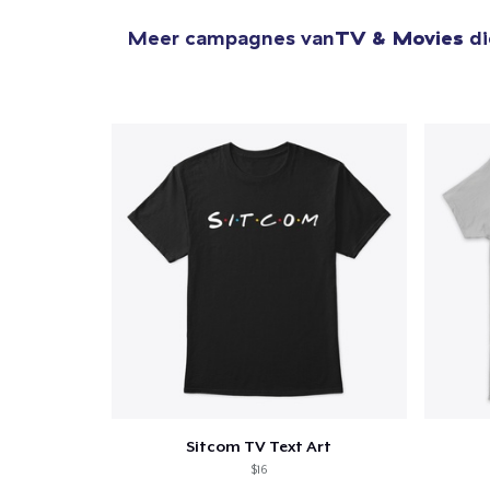
Meer campagnes van
TV & Movies
di
Sitcom TV Text Art
$16