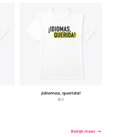
Aantal
nkelen
¡Idiomas, querida!
$20
Bekijk meer