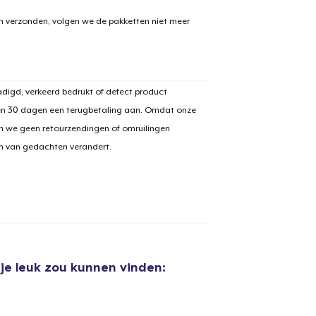
en verzonden, volgen we de pakketten niet meer
digd, verkeerd bedrukt of defect product
en 30 dagen een terugbetaling aan. Omdat onze
n we geen retourzendingen of omruilingen
on van gedachten verandert.
je leuk zou kunnen vinden:
aan
winkelwagen toegevoegd
Ga naar 