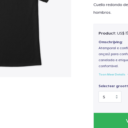
Cuello redondo de
hombros.
Product:
US$ 1
Omschrijving:
Atemporal e confi
onças) para confo
canelada e etique
confortável.
Toon Meer Details
Selecteer groott