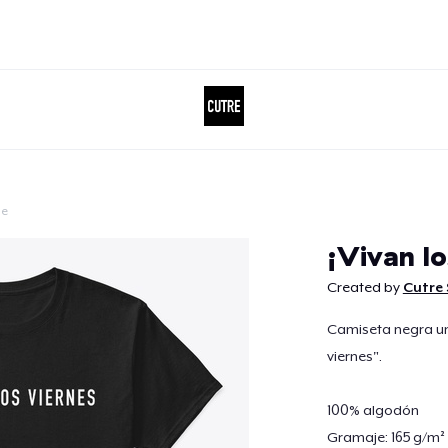
le
Doorgaan
¡Vivan lo
Created by
Cutre 
Camiseta negra un
viernes".
100% algodón
Gramaje: 165 g/m²