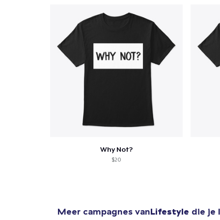
Ga 
Why Not?
$20
Meer campagnes van
Lifestyle
die je