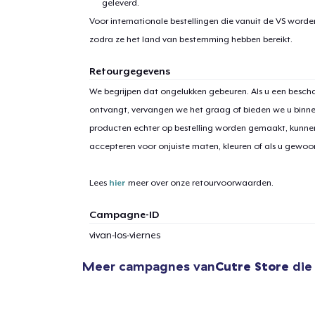
geleverd.
Voor internationale bestellingen die vanuit de VS word
zodra ze het land van bestemming hebben bereikt.
Retourgegevens
We begrijpen dat ongelukken gebeuren. Als u een bescha
ontvangt, vervangen we het graag of bieden we u binn
producten echter op bestelling worden gemaakt, kunne
accepteren voor onjuiste maten, kleuren of als u gewo
Lees
hier
meer over onze retourvoorwaarden.
Campagne-ID
vivan-los-viernes
Meer campagnes van
Cutre Store
die 
1
item 