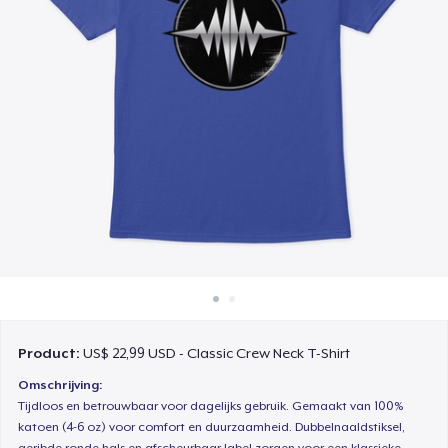
Hoe het werkt
Verkoop overal
Verkoop alles
Product:
US$ 22,99 USD - Classic Crew Neck T-Shirt
Omschrijving:
Tijdloos en betrouwbaar voor dagelijks gebruik. Gemaakt van 100%
katoen (4-6 oz) voor comfort en duurzaamheid. Dubbelnaaldstiksel,
geribde ronde hals en afscheurbaar label zorgen voor een klassieke,