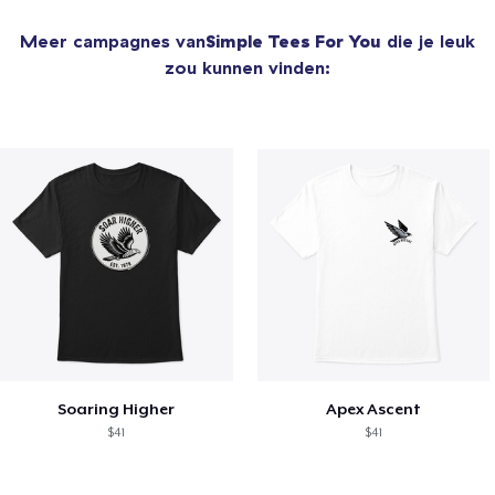
Meer campagnes van
Simple Tees For You
die je leuk
zou kunnen vinden:
Soaring Higher
Apex Ascent
$41
$41