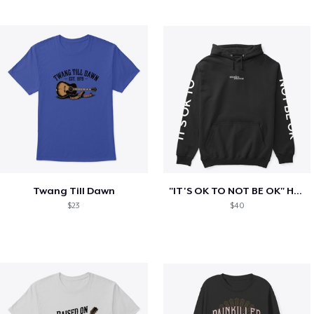
Twang Till Dawn
"IT'S OK TO NOT BE OK" Hoodie (BP LOGO)
$23
$40