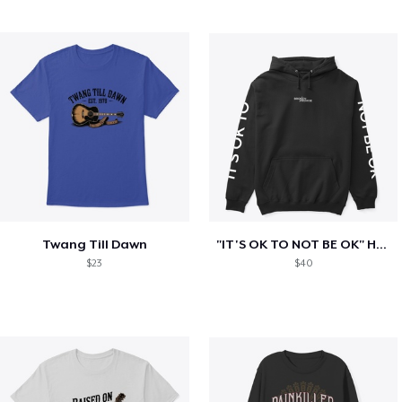
Twang Till Dawn
"IT'S OK TO NOT BE OK" Hoodie (BP LOGO)
$23
$40