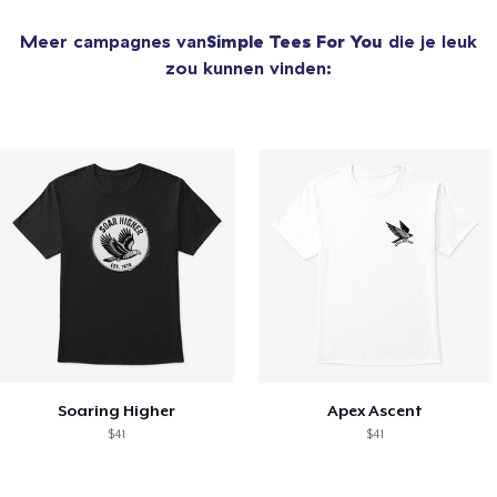
Meer campagnes van
Simple Tees For You
die je leuk
zou kunnen vinden:
Soaring Higher
Apex Ascent
$41
$41