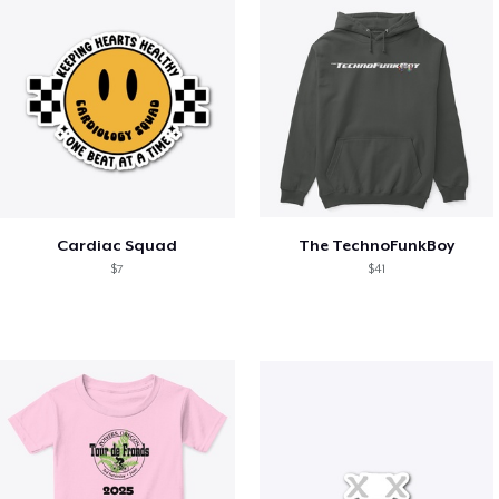
Cardiac Squad
The TechnoFunkBoy
$7
$41