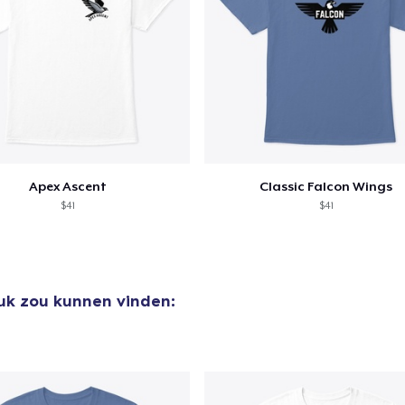
Apex Ascent
Classic Falcon Wings
$41
$41
euk zou kunnen vinden: