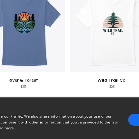
River & Forest
Wild Trail Co.
$23
$23
e our traffic. We also share information about your use of our
 combine it with other information that you’ve provided to them or
ad more