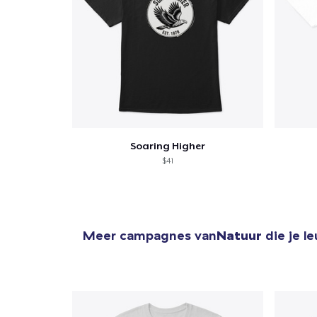
Soaring Higher
$41
Meer campagnes van
Natuur
die je l