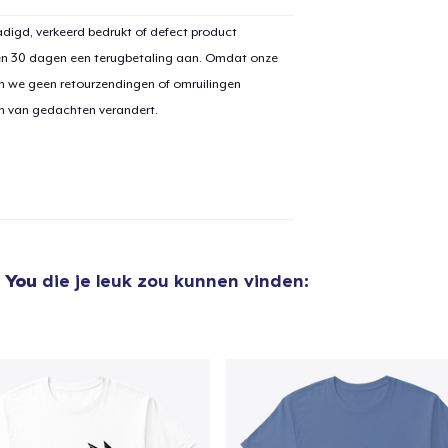
digd, verkeerd bedrukt of defect product
en 30 dagen een terugbetaling aan. Omdat onze
n we geen retourzendingen of omruilingen
aan
winkelwagen toegevoegd
Ga naar 
on van gedachten verandert.
door naar de Kassa
Doorgaan met wi
 You
die je leuk zou kunnen vinden: