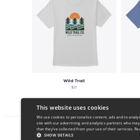
Wild Trail
$23
This website uses cookies
We use cookies to personalise content, ads and to analys
site with our advertising and analytics partners who may
Report this product
that they’ve collected from your use of their services.
Re
SHOW DETAILS