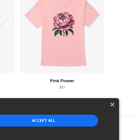
Pink Flower
$23
×
ACCEPT ALL