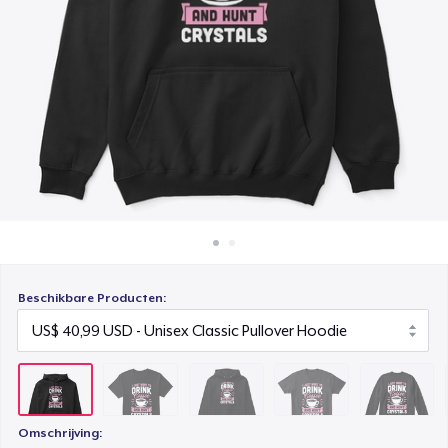
Hoe het werkt
Unisex Premium Pullover Hoodie
Verkoop overal
US$ 40,99
Verkoop alles
Comfort Tee
US$ 23,99
Unisex Classic Crewneck Sweatshirt
US$ 32,99
Women's Classic Tee
US$ 23,99
Beschikbare Producten:
Heavy Tee
US$ 44,99
Comfort Colors 1717 | Classic Heavyweight T-Shirt
US$ 24,99
Omschrijving: