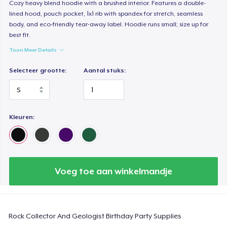
Cozy heavy blend hoodie with a brushed interior. Features a double-
lined hood, pouch pocket, 1x1 rib with spandex for stretch, seamless
Classic Long Sleeve Tee
body, and eco-friendly tear-away label. Hoodie runs small; size up for
US$ 30,99
best fit.
Toon Meer Details
Next Level 3600 | Premium Ring-Spun Cotton T-Shirt
US$ 24,99
Selecteer grootte:
Aantal stuks:
Kleuren:
Voeg toe aan winkelmandje
Rock Collector And Geologist Birthday Party Supplies