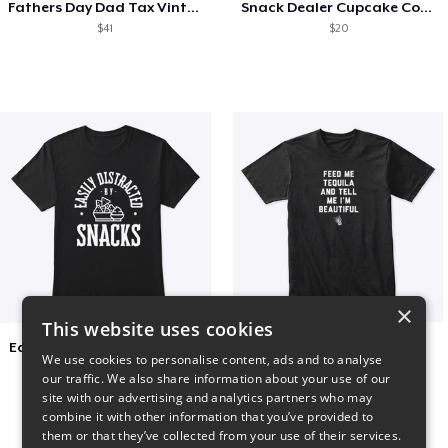
Fathers Day Dad Tax Vintage Papa T-Shirt
Snack Dealer Cupcake Cookie and Milk
$41
$20
×
This website uses cookies
Easily Distracted by Snacks
Beautiful agave
We use cookies to personalise content, ads and to analyse
$20
$30
our traffic. We also share information about your use of our
site with our advertising and analytics partners who may
combine it with other information that you’ve provided to
them or that they’ve collected from your use of their services.