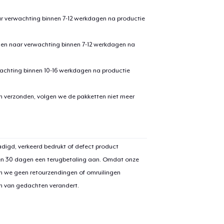
ar verwachting binnen 7-12 werkdagen na productie
den naar verwachting binnen 7-12 werkdagen na
achting binnen 10-16 werkdagen na productie
en verzonden, volgen we de pakketten niet meer
aan
winkelwagen toegevoegd
Ga naar 
digd, verkeerd bedrukt of defect product
en 30 dagen een terugbetaling aan. Omdat onze
n we geen retourzendingen of omruilingen
door naar de Kassa
Doorgaan met wi
on van gedachten verandert.
Unisex Full Zip Hoodie
US$ 50,99