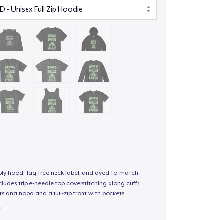
-ply hood, tag-free neck label, and dyed-to-match
ludes triple-needle top coverstitching along cuffs,
s and hood and a full-zip front with pockets.