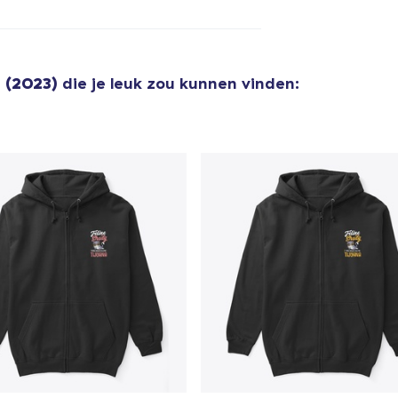
Unisex Classic Pullover Hoodie
US$ 34,95
 (2023)
die je leuk zou kunnen vinden:
Classic Crew Neck T-Shirt
US$ 19,95
AS Colour Stencil Hoodie
US$ 66,99
Unisex Premium Pullover Hoodie
US$ 40,99
Triblend Tee
US$ 30,99
Comfort Tee
US$ 23,99