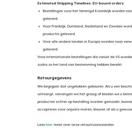
Estimated Shipping Timelines: EU-bound orders
Bestellingen voor het Verenigd Koninkrijk worden na
geleverd.
Voor Frankrijk, Duitsland, Nederland en Zweden wor
productie geleverd.
Voor alle andere landen in Europa worden naar verw
geleverd.
Voor internationale bestellingen die vanuit de VS word
zodra ze het land van bestemming hebben bereikt.
1
item 
Retourgegevens
We begrijpen dat ongelukken gebeuren. Als u een bescha
ontvangt, vervangen we het graag of bieden we u binn
producten echter op bestelling worden gemaakt, kunne
Ga 
accepteren voor onjuiste maten, kleuren of als u gewo
Lees
hier
meer over onze retourvoorwaarden.