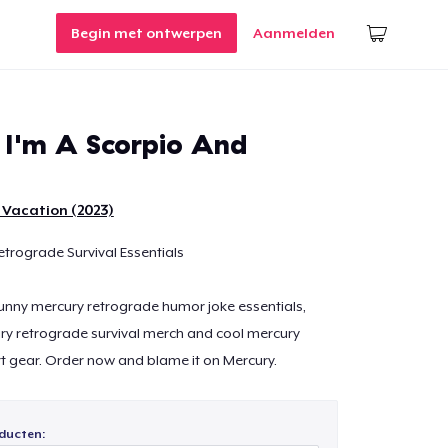
Begin met ontwerpen
Aanmelden
I'm A Scorpio And
 Vacation (2023)
etrograde Survival Essentials
 funny mercury retrograde humor joke essentials,
ry retrograde survival merch and cool mercury
t gear. Order now and blame it on Mercury.
ducten: