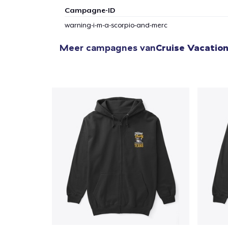
Campagne-ID
warning-i-m-a-scorpio-and-merc
Meer campagnes van
Cruise Vacation