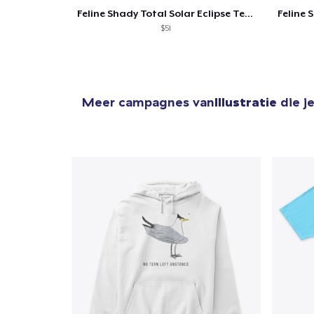
Feline Shady Total Solar Eclipse Texas
$51
Meer campagnes van
Illustratie
die j