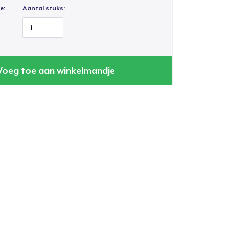
e:
Aantal stuks:
Voeg toe aan winkelmandje