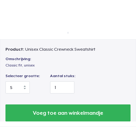
Hoe het werkt
Verkoop overal
Verkoop alles
Product:
Unisex Classic Crewneck Sweatshirt
Omschrijving:
Classic fit, unisex
Selecteer grootte:
Aantal stuks:
Voeg toe aan winkelmandje