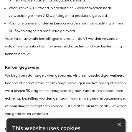
binnen 7-12 werkdagen na productie geleverd.
Voor Frankrijk, Duitsland, Nederland en Zweden worden naar
verwachting binnen 7-12 werkdagen na productie geleverd.
Voor alle andere landen in Europa worden naar verwachting binnen
10-16 werkdagen na productie geleverd.
Voor internationale bestellingen die vanuit de VS worden verzonden,
volgen we de pakketten niet meer zodra ze het land van bestemming
hebben bereikt.
Retourgegevens
We begrijpen dat ongelukken gebeuren. Als u een beschadigd, verkeerd
bedrukt of defect product ontvangt, vervangen we het graag of bieden
we u binnen 30 dagen een terugbetaling aan. Omdat onze producten
echter op bestelling worden gemaakt, kunnen we geen retourzendingen
of omruilingen accepteren voor onjuiste maten, kleuren of als u gewoon
van gedachten verandert.
×
This website uses cookies
Lees
hier
meer over onze retourvoorwaarden.