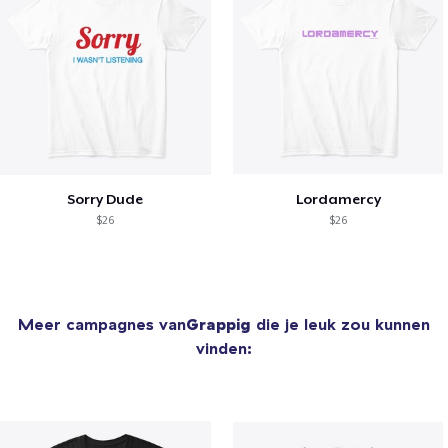
Sorry Dude
Lordamercy
$26
$26
Meer campagnes van
Grappig
die je leuk zou kunnen
vinden: