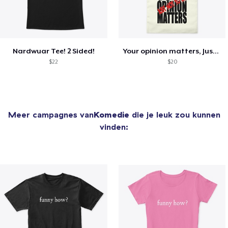
Nardwuar Tee! 2 Sided!
Your opinion matters, Just not to me!
$22
$20
Meer campagnes van
Komedie
die je leuk zou kunnen
vinden: