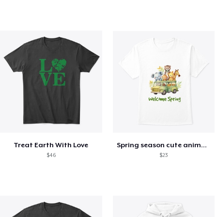
Treat Earth With Love
Spring season cute animal kids tshirt
$46
$23