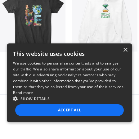
×
This website uses cookies
Love The Creation
Sahara
We use cookies to personalise content, ads and to analyse
$46
$50
our traffic. We also share information about your use of our
site with our advertising and analytics partners who may
combine it with other information that you’ve provided to
them or that they’ve collected from your use of their services.
Read more
SHOW DETAILS
Report this product
ACCEPT ALL
STRICTLY NECESSARY
PERFORMANCE