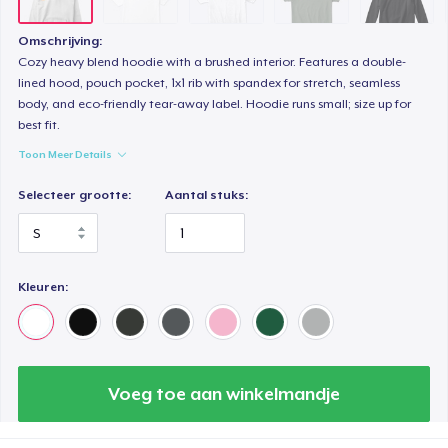
Classic Long Sleeve Tee
Omschrijving:
US$ 28,99
Cozy heavy blend hoodie with a brushed interior. Features a double-
lined hood, pouch pocket, 1x1 rib with spandex for stretch, seamless
body, and eco-friendly tear-away label. Hoodie runs small; size up for
Next Level 3600 | Premium Ring-Spun Cotton T-Shirt
best fit.
US$ 26,99
Toon Meer Details
Selecteer grootte:
Aantal stuks:
Kleuren:
Voeg toe aan winkelmandje