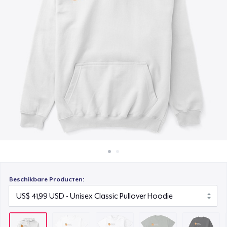
Hoe het werkt
Triblend Tee
Verkoop overal
US$ 28,99
Verkoop alles
Comfort Tee
US$ 25,99
Unisex Classic Crewneck Sweatshirt
US$ 36,99
Women's Comfort Tee
US$ 25,99
Classic Tank Top
US$ 22,99
Beschikbare Producten:
Premium Tank Top
US$ 25,99