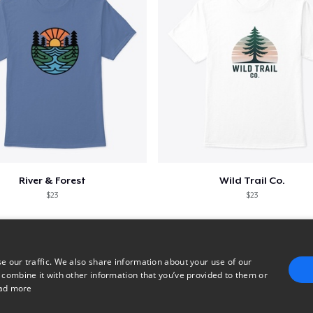
River & Forest
Wild Trail Co.
$23
$23
e our traffic. We also share information about your use of our
 combine it with other information that you’ve provided to them or
ad more