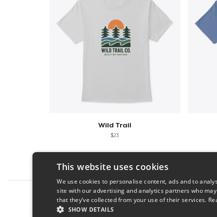
Wild Trail
$23
This website uses cookies
We use cookies to personalise content, ads and to analys
site with our advertising and analytics partners who may
Report this product
that they’ve collected from your use of their services.
Re
SHOW DETAILS