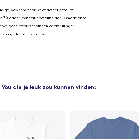
digd, verkeerd bedrukt of defect product
en 30 dagen een terugbetaling aan. Omdat onze
n we geen retourzendingen of omruilingen
aan
winkelwagen toegevoegd
Ga naar 
on van gedachten verandert.
door naar de Kassa
Doorgaan met wi
 You
die je leuk zou kunnen vinden: