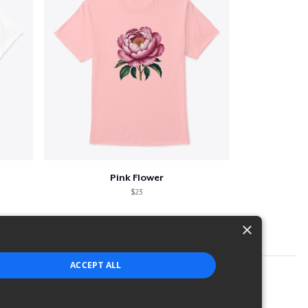
Pink Flower
$23
×
ACCEPT ALL