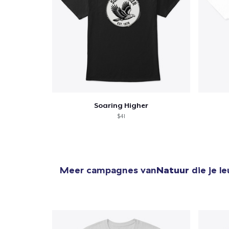
Soaring Higher
$41
Meer campagnes van
Natuur
die je l