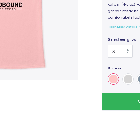
katoen (4-6 oz) v
geribde ronde hal
comfortabele loo
Toon Meer Details
Selecteer groott
Kleuren: