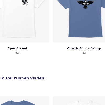
Apex Ascent
Classic Falcon Wings
$41
$41
euk zou kunnen vinden: