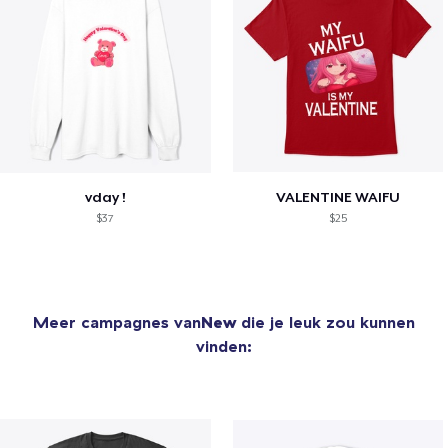
vday !
VALENTINE WAIFU
$37
$25
Meer campagnes van
New
die je leuk zou kunnen
vinden: