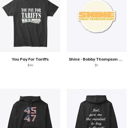
You Pay For Tariffs
Shine - Bobby Thompson Band Merch
$46
$7