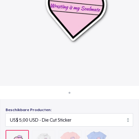
Hoe het werkt
Classic Crew Neck T-Shirt
Verkoop overal
US$ 22,99
Verkoop alles
Women's Classic Tee
US$ 22,99
Beschikbare Producten: