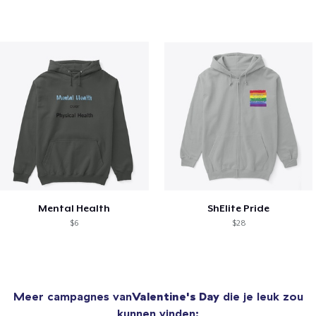
Mental Health
ShElite Pride
$6
$28
Meer campagnes van
Valentine's Day
die je leuk zou
kunnen vinden: